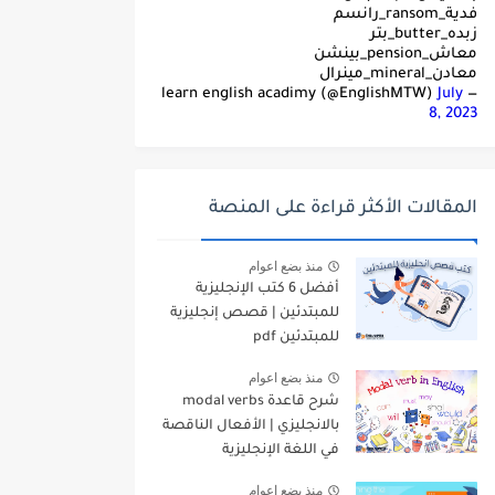
فدية_ransom_رانسم
زبده_butter_بتر
معاش_pension_بينشن
معادن_mineral_مينرال
July
— learn english acadimy (@EnglishMTW)
8, 2023
المقالات الأكثر قراءة على المنصة
منذ بضع اعوام
أفضل 6 كتب الإنجليزية
للمبتدئين | قصص إنجليزية
للمبتدئين pdf
منذ بضع اعوام
شرح قاعدة modal verbs
بالانجليزي | الأفعال الناقصة
في اللغة الإنجليزية
منذ بضع اعوام