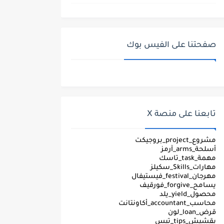
صفحتنا على الفيس بوك
تابعنا على منصة X
مشروع_project_بروجيكت
أسلحة_arms_آرمز
مهمة_task_تاسك
مهارات_Skills_سكيلز
مهرجان_festival_فيستيفال
يسامح_forgive_فورقيف
محصول_yield_يلد
محاسب_accountant_أكاونتانت
قرض_loan_لون
بقشيش_tips_تبس