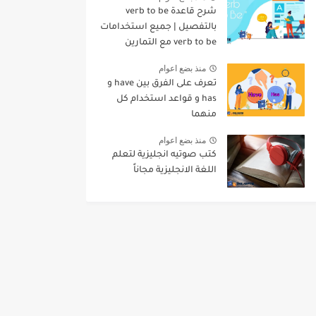
شرح قاعدة verb to be
بالتفصيل | جميع استخدامات
verb to be مع التمارين
منذ بضع اعوام
تعرف على الفرق بين have و
has و قواعد استخدام كل
منهما
منذ بضع اعوام
كتب صوتيه انجليزية لتعلم
اللغة الانجليزية مجاناً