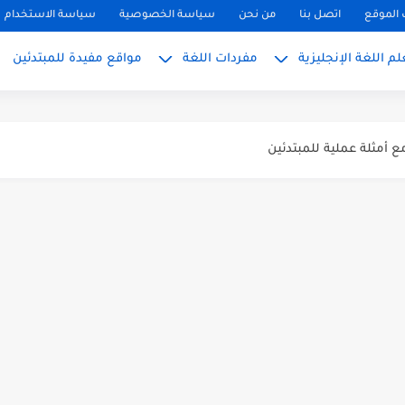
الموقع
اتصل بنا
من نحن
سياسة الخصوصية
سياسة الاستخدام
م اللغة الإنجليزية
مفردات اللغة
مواقع مفيدة للمبتدئين
ً
بسط للمبتدئين 2026
 المبتدئين بالعربي
PH, S): دليلك...
ليزية للمحادثة