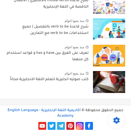
شرح قاعدة modal verbs بالانجليزي | الأفعال
الناقصة في اللغة الإنجليزية
منذ بضع اعوام
شرح قاعدة verb to be بالتفصيل | جميع
استخدامات verb to be مع التمارين
منذ بضع اعوام
تعرف على الفرق بين have و has و قواعد استخدام
كل منهما
منذ بضع اعوام
كتب صوتيه انجليزية لتعلم اللغة الانجليزية مجاناً
جميع الحقوق محفوظة ©
أكاديمية اللغة الإنجليزية - English Language
Academy