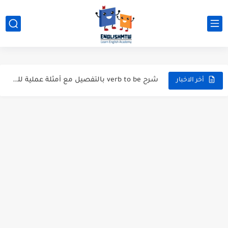
modal verbs بالانجليزي: قواعد الاستخدام مع أمثلة
modal verbs بالانجليزي: قواعد الاستخدام مع أمثلة
شرح verb to be بالتفصيل مع أمثلة عملية للمبتدئين
أخر الاخبار
قواعد اللغة الانجليزية كاملة pdf للمبتدئين مجاناً
أزمنة اللغة الانجليزية: شرح مبسط للمبتدئين 2026
قواعد اللغة الانجليزية: دليل المبتدئين بالعربي
20 ورقة تلخيص مذهل لكل قواعد اللغة الانجليزية بملف pdf
أسرار نطق الحروف الإنجليزية المركبة (PH, SH, TH): دليلك...
أفضل 6 مصادر فيديو لتعليم اللغة الإنجليزية للأطفال
التحدث بالإنجليزية: جمل إنجليزية للمحادثة