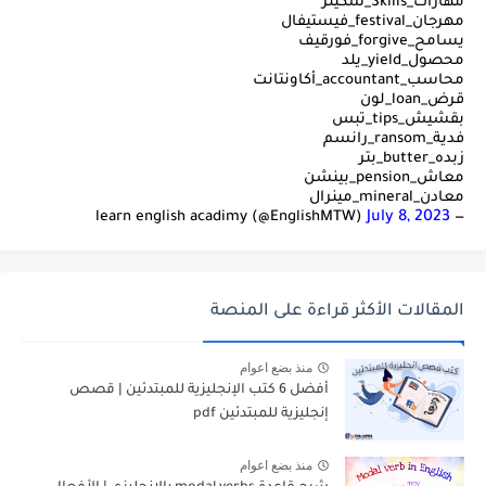
مهارات_Skills_سكيلز
مهرجان_festival_فيستيفال
يسامح_forgive_فورقيف
محصول_yield_يلد
محاسب_accountant_أكاونتانت
قرض_loan_لون
بقشيش_tips_تبس
فدية_ransom_رانسم
زبده_butter_بتر
معاش_pension_بينشن
معادن_mineral_مينرال
July 8, 2023
— learn english acadimy (@EnglishMTW)
المقالات الأكثر قراءة على المنصة
منذ بضع اعوام
أفضل 6 كتب الإنجليزية للمبتدئين | قصص
إنجليزية للمبتدئين pdf
منذ بضع اعوام