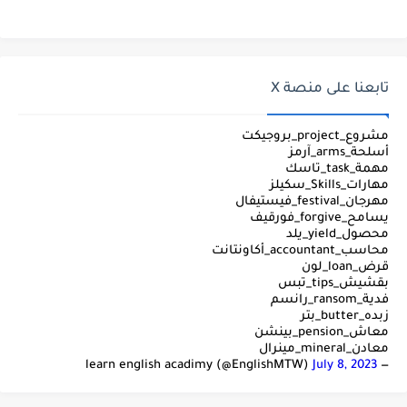
تابعنا على منصة X
مشروع_project_بروجيكت
أسلحة_arms_آرمز
مهمة_task_تاسك
مهارات_Skills_سكيلز
مهرجان_festival_فيستيفال
يسامح_forgive_فورقيف
محصول_yield_يلد
محاسب_accountant_أكاونتانت
قرض_loan_لون
بقشيش_tips_تبس
فدية_ransom_رانسم
زبده_butter_بتر
معاش_pension_بينشن
معادن_mineral_مينرال
July 8, 2023
— learn english acadimy (@EnglishMTW)