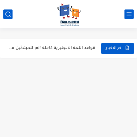
modal verbs بالانجليزي: قواعد الاستخدام مع أمثلة
modal verbs بالانجليزي: قواعد الاستخدام مع أمثلة
شرح verb to be بالتفصيل مع أمثلة عملية للمبتدئين
قواعد اللغة الانجليزية كاملة pdf للمبتدئين مجاناً
أخر الاخبار
أزمنة اللغة الانجليزية: شرح مبسط للمبتدئين 2026
قواعد اللغة الانجليزية: دليل المبتدئين بالعربي
20 ورقة تلخيص مذهل لكل قواعد اللغة الانجليزية بملف pdf
أسرار نطق الحروف الإنجليزية المركبة (PH, SH, TH): دليلك...
أفضل 6 مصادر فيديو لتعليم اللغة الإنجليزية للأطفال
التحدث بالإنجليزية: جمل إنجليزية للمحادثة