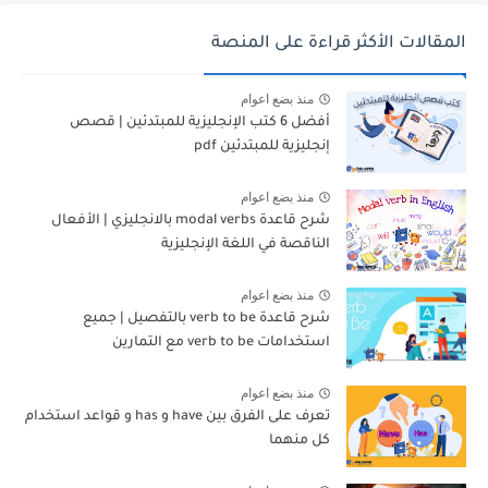
المقالات الأكثر قراءة على المنصة
منذ بضع اعوام
أفضل 6 كتب الإنجليزية للمبتدئين | قصص
إنجليزية للمبتدئين pdf
منذ بضع اعوام
شرح قاعدة modal verbs بالانجليزي | الأفعال
الناقصة في اللغة الإنجليزية
منذ بضع اعوام
شرح قاعدة verb to be بالتفصيل | جميع
استخدامات verb to be مع التمارين
منذ بضع اعوام
تعرف على الفرق بين have و has و قواعد استخدام
كل منهما