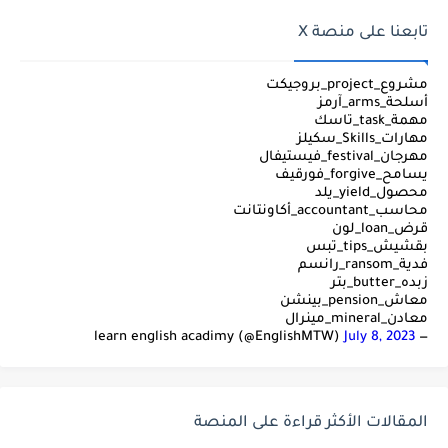
تابعنا على منصة X
مشروع_project_بروجيكت
أسلحة_arms_آرمز
مهمة_task_تاسك
مهارات_Skills_سكيلز
مهرجان_festival_فيستيفال
يسامح_forgive_فورقيف
محصول_yield_يلد
محاسب_accountant_أكاونتانت
قرض_loan_لون
بقشيش_tips_تبس
فدية_ransom_رانسم
زبده_butter_بتر
معاش_pension_بينشن
معادن_mineral_مينرال
July 8, 2023
— learn english acadimy (@EnglishMTW)
المقالات الأكثر قراءة على المنصة