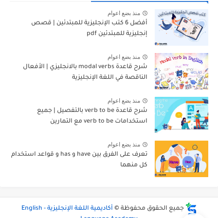
منذ بضع اعوام
أفضل 6 كتب الإنجليزية للمبتدئين | قصص
إنجليزية للمبتدئين pdf
منذ بضع اعوام
شرح قاعدة modal verbs بالانجليزي | الأفعال
الناقصة في اللغة الإنجليزية
منذ بضع اعوام
شرح قاعدة verb to be بالتفصيل | جميع
استخدامات verb to be مع التمارين
منذ بضع اعوام
تعرف على الفرق بين have و has و قواعد استخدام
كل منهما
جميع الحقوق محفوظة ©
أكاديمية اللغة الإنجليزية - English