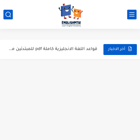
modal verbs بالانجليزي: قواعد الاستخدام مع أمثلة
شرح verb to be بالتفصيل مع أمثلة عملية للمبتدئين
قواعد اللغة الانجليزية كاملة pdf للمبتدئين مجاناً
أزمنة اللغة الانجليزية: شرح مبسط للمبتدئين 2026
أخر الاخبار
قواعد اللغة الانجليزية: دليل المبتدئين بالعربي
20 ورقة تلخيص مذهل لكل قواعد اللغة الانجليزية بملف pdf
أسرار نطق الحروف الإنجليزية المركبة (PH, SH, TH): دليلك...
أفضل 6 مصادر فيديو لتعليم اللغة الإنجليزية للأطفال
التحدث بالإنجليزية: جمل إنجليزية للمحادثة
المطويات المدرسية طريقك لتعلم الإنجليزية