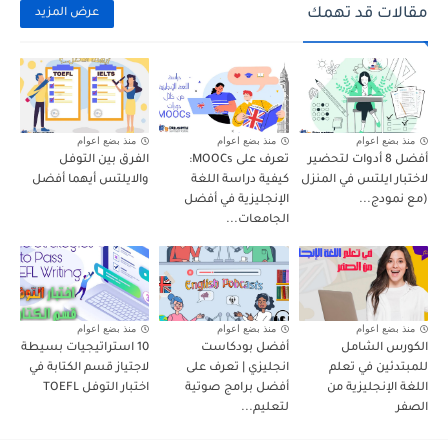
مقالات قد تهمك
عرض المزيد
منذ بضع اعوام
منذ بضع اعوام
منذ بضع اعوام
أفضل 8 أدوات لتحضير
تعرف على MOOCs:
الفرق بين التوفل
لاختبار ايلتس في المنزل
كيفية دراسة اللغة
والايلتس أيهما أفضل
(مع نمودج...
الإنجليزية في أفضل
الجامعات...
منذ بضع اعوام
منذ بضع اعوام
منذ بضع اعوام
الكورس الشامل
أفضل بودكاست
10 استراتيجيات بسيطة
للمبتدئين في تعلم
انجليزي | تعرف على
لاجتياز قسم الكتابة في
اللغة الإنجليزية من
أفضل برامج صوتية
اختبار التوفل TOEFL
الصفر
لتعليم...