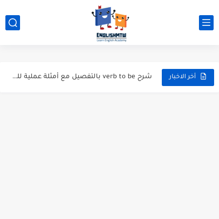
modal verbs بالانجليزي: قواعد الاستخدام مع أمثلة
modal verbs بالانجليزي: قواعد الاستخدام مع أمثلة
شرح verb to be بالتفصيل مع أمثلة عملية للمبتدئين
أخر الاخبار
قواعد اللغة الانجليزية كاملة pdf للمبتدئين مجاناً
أزمنة اللغة الانجليزية: شرح مبسط للمبتدئين 2026
قواعد اللغة الانجليزية: دليل المبتدئين بالعربي
20 ورقة تلخيص مذهل لكل قواعد اللغة الانجليزية بملف pdf
أسرار نطق الحروف الإنجليزية المركبة (PH, SH, TH): دليلك...
أفضل 6 مصادر فيديو لتعليم اللغة الإنجليزية للأطفال
التحدث بالإنجليزية: جمل إنجليزية للمحادثة