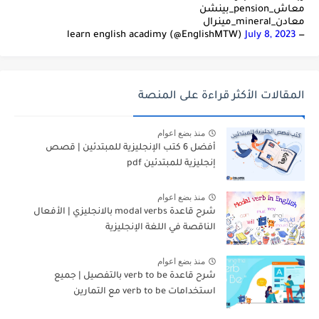
معاش_pension_بينشن
معادن_mineral_مينرال
July 8, 2023
— learn english acadimy (@EnglishMTW)
المقالات الأكثر قراءة على المنصة
منذ بضع اعوام
أفضل 6 كتب الإنجليزية للمبتدئين | قصص
إنجليزية للمبتدئين pdf
منذ بضع اعوام
شرح قاعدة modal verbs بالانجليزي | الأفعال
الناقصة في اللغة الإنجليزية
منذ بضع اعوام
شرح قاعدة verb to be بالتفصيل | جميع
استخدامات verb to be مع التمارين