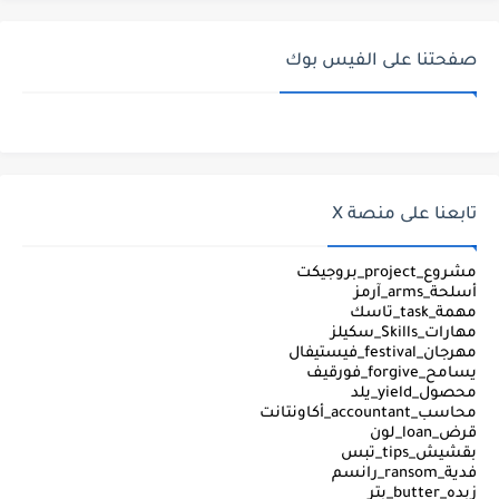
صفحتنا على الفيس بوك
تابعنا على منصة X
مشروع_project_بروجيكت
أسلحة_arms_آرمز
مهمة_task_تاسك
مهارات_Skills_سكيلز
مهرجان_festival_فيستيفال
يسامح_forgive_فورقيف
محصول_yield_يلد
محاسب_accountant_أكاونتانت
قرض_loan_لون
بقشيش_tips_تبس
فدية_ransom_رانسم
زبده_butter_بتر