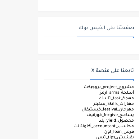
صفحتنا على الفيس بوك
تابعنا على منصة X
مشروع_project_بروجيكت
أسلحة_arms_آرمز
مهمة_task_تاسك
مهارات_Skills_سكيلز
مهرجان_festival_فيستيفال
يسامح_forgive_فورقيف
محصول_yield_يلد
محاسب_accountant_أكاونتانت
قرض_loan_لون
بقشيش_tips_تبس