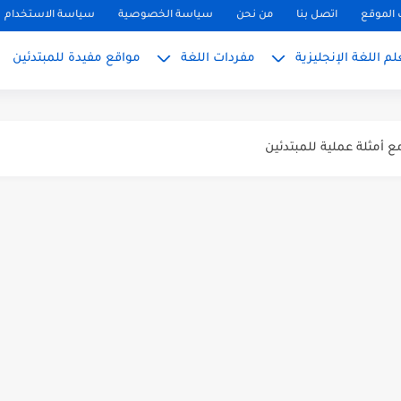
الموقع
اتصل بنا
من نحن
سياسة الخصوصية
سياسة الاستخدام
م اللغة الإنجليزية
مفردات اللغة
مواقع مفيدة للمبتدئين
ً
بسط للمبتدئين 2026
 المبتدئين بالعربي
PH, S): دليلك...
ليزية للمحادثة