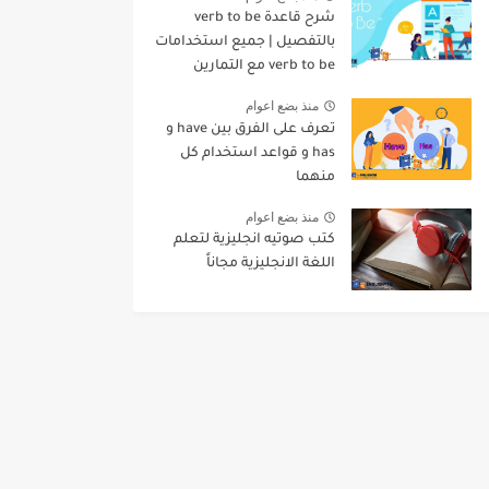
شرح قاعدة verb to be
بالتفصيل | جميع استخدامات
verb to be مع التمارين
منذ بضع اعوام
تعرف على الفرق بين have و
has و قواعد استخدام كل
منهما
منذ بضع اعوام
كتب صوتيه انجليزية لتعلم
اللغة الانجليزية مجاناً