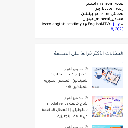
فدية_ransom_رانسم
زبده_butter_بتر
معاش_pension_بينشن
معادن_mineral_مينرال
July
— learn english acadimy (@EnglishMTW)
8, 2023
المقالات الأكثر قراءة على المنصة
منذ بضع اعوام
أفضل 6 كتب الإنجليزية
للمبتدئين | قصص إنجليزية
للمبتدئين pdf
منذ بضع اعوام
شرح قاعدة modal verbs
بالانجليزي | الأفعال الناقصة
في اللغة الإنجليزية
منذ بضع اعوام