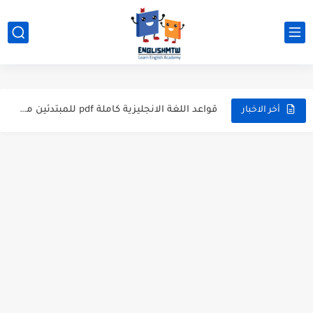
modal verbs بالانجليزي: قواعد الاستخدام مع أمثلة
شرح verb to be بالتفصيل مع أمثلة عملية للمبتدئين
قواعد اللغة الانجليزية كاملة pdf للمبتدئين مجاناً
أزمنة اللغة الانجليزية: شرح مبسط للمبتدئين 2026
أخر الاخبار
قواعد اللغة الانجليزية: دليل المبتدئين بالعربي
20 ورقة تلخيص مذهل لكل قواعد اللغة الانجليزية بملف pdf
أسرار نطق الحروف الإنجليزية المركبة (PH, SH, TH): دليلك...
أفضل 6 مصادر فيديو لتعليم اللغة الإنجليزية للأطفال
التحدث بالإنجليزية: جمل إنجليزية للمحادثة
المطويات المدرسية طريقك لتعلم الإنجليزية