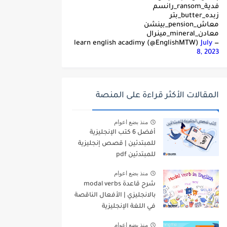
فدية_ransom_رانسم
زبده_butter_بتر
معاش_pension_بينشن
معادن_mineral_مينرال
July
— learn english acadimy (@EnglishMTW)
8, 2023
المقالات الأكثر قراءة على المنصة
منذ بضع اعوام
أفضل 6 كتب الإنجليزية
للمبتدئين | قصص إنجليزية
للمبتدئين pdf
منذ بضع اعوام
شرح قاعدة modal verbs
بالانجليزي | الأفعال الناقصة
في اللغة الإنجليزية
منذ بضع اعوام