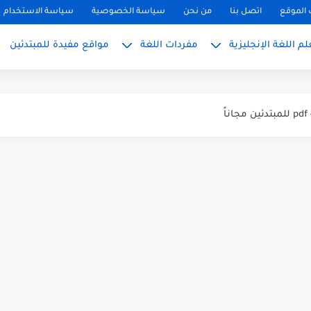
الموقع
اتصل بنا
من نحن
سياسة الخصوصية
سياسة الاستخدام
م اللغة الإنجليزية
مفردات اللغة
مواقع مفيدة للمبتدئين
ً
بسط للمبتدئين 2026
 المبتدئين بالعربي
PH, S): دليلك...
ليزية للمحادثة