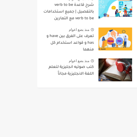
شرح قاعدة verb to be
بالتفصيل | جميع استخدامات
verb to be مع التمارين
منذ بضع اعوام
تعرف على الفرق بين have و
has و قواعد استخدام كل
منهما
منذ بضع اعوام
كتب صوتيه انجليزية لتعلم
اللغة الانجليزية مجاناً