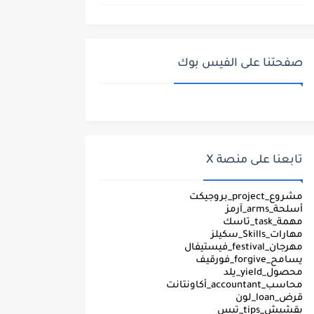
صفحتنا على الفيس بوك
تابعنا على منصة X
مشروع_project_بروجيكت
أسلحة_arms_آرمز
مهمة_task_تاسك
مهارات_Skills_سكيلز
مهرجان_festival_فيستيفال
يسامح_forgive_فورقيف
محصول_yield_يلد
محاسب_accountant_أكاونتانت
قرض_loan_لون
بقشيش_tips_تبس