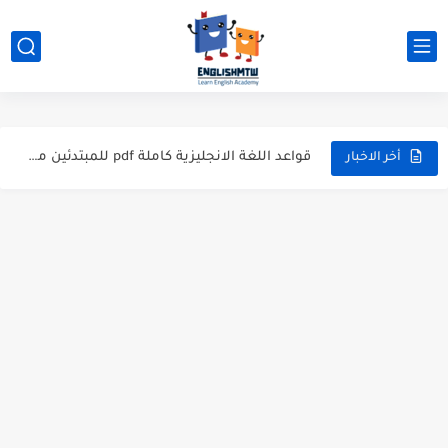
modal verbs بالانجليزي: قواعد الاستخدام مع أمثلة
شرح verb to be بالتفصيل مع أمثلة عملية للمبتدئين
قواعد اللغة الانجليزية كاملة pdf للمبتدئين مجاناً
أخر الاخبار
أزمنة اللغة الانجليزية: شرح مبسط للمبتدئين 2026
قواعد اللغة الانجليزية: دليل المبتدئين بالعربي
20 ورقة تلخيص مذهل لكل قواعد اللغة الانجليزية بملف pdf
أسرار نطق الحروف الإنجليزية المركبة (PH, SH, TH): دليلك...
أفضل 6 مصادر فيديو لتعليم اللغة الإنجليزية للأطفال
التحدث بالإنجليزية: جمل إنجليزية للمحادثة
المطويات المدرسية طريقك لتعلم الإنجليزية