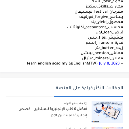
مهمة_task_تاسك
مهارات_Skills_سكيلز
مهرجان_festival_فيستيفال
يسامح_forgive_فورقيف
محصول_yield_يلد
محاسب_accountant_أكاونتانت
قرض_loan_لون
بقشيش_tips_تبس
فدية_ransom_رانسم
زبده_butter_بتر
معاش_pension_بينشن
معادن_mineral_مينرال
July 8, 2023
— learn english acadimy (@EnglishMTW)
المقالات الأكثر قراءة على المنصة
منذ بضع اعوام
أفضل 6 كتب الإنجليزية للمبتدئين | قصص
إنجليزية للمبتدئين pdf