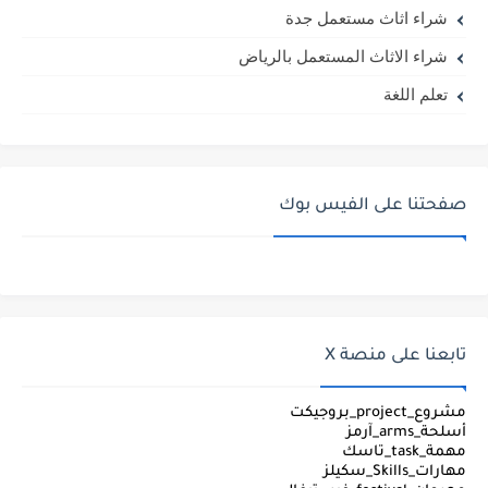
شراء اثاث مستعمل جدة
شراء الاثاث المستعمل بالرياض
تعلم اللغة
صفحتنا على الفيس بوك
تابعنا على منصة X
مشروع_project_بروجيكت
أسلحة_arms_آرمز
مهمة_task_تاسك
مهارات_Skills_سكيلز