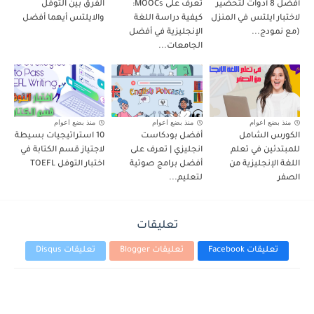
أفضل 8 أدوات لتحضير
تعرف على MOOCs:
الفرق بين التوفل
لاختبار ايلتس في المنزل
كيفية دراسة اللغة
والايلتس أيهما أفضل
(مع نمودج...
الإنجليزية في أفضل
الجامعات...
منذ بضع اعوام
منذ بضع اعوام
منذ بضع اعوام
الكورس الشامل
أفضل بودكاست
10 استراتيجيات بسيطة
للمبتدئين في تعلم
انجليزي | تعرف على
لاجتياز قسم الكتابة في
اللغة الإنجليزية من
أفضل برامج صوتية
اختبار التوفل TOEFL
الصفر
لتعليم...
تعليقات
تعليقات Facebook
تعليقات Blogger
تعليقات Disqus