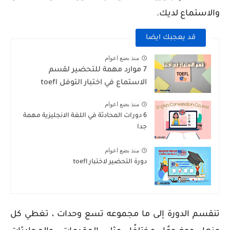
والاستماع لديك.
قد يعجبك ايضا
منذ بضع اعوام
7 موارد مهمة للتحضير لقسم
الاستماع في اختبار التوفل toefl
منذ بضع اعوام
6 دورات المحادثة في اللغة الانجليزية مهمة
جدا
منذ بضع اعوام
دورة التحضير لاختبار toefl
تنقسم الدورة إلى ما مجموعه تسع وحدات ، تغطي كل