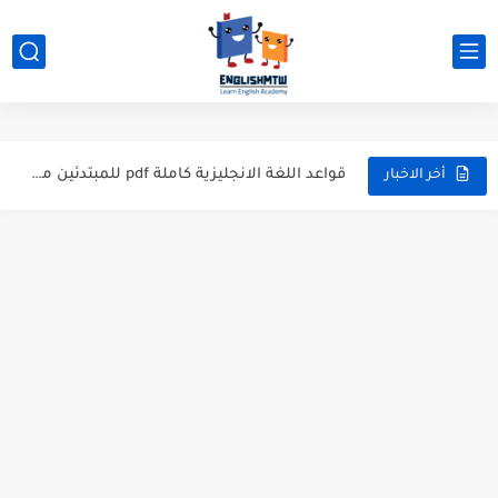
modal verbs بالانجليزي: قواعد الاستخدام مع أمثلة
شرح verb to be بالتفصيل مع أمثلة عملية للمبتدئين
قواعد اللغة الانجليزية كاملة pdf للمبتدئين مجاناً
أخر الاخبار
أزمنة اللغة الانجليزية: شرح مبسط للمبتدئين 2026
قواعد اللغة الانجليزية: دليل المبتدئين بالعربي
20 ورقة تلخيص مذهل لكل قواعد اللغة الانجليزية بملف pdf
أسرار نطق الحروف الإنجليزية المركبة (PH, SH, TH): دليلك...
أفضل 6 مصادر فيديو لتعليم اللغة الإنجليزية للأطفال
التحدث بالإنجليزية: جمل إنجليزية للمحادثة
المطويات المدرسية طريقك لتعلم الإنجليزية