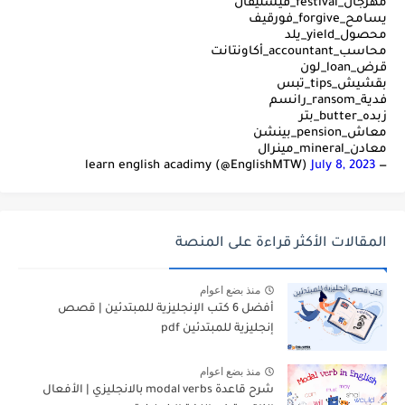
مهرجان_festival_فيستيفال
يسامح_forgive_فورقيف
محصول_yield_يلد
محاسب_accountant_أكاونتانت
قرض_loan_لون
بقشيش_tips_تبس
فدية_ransom_رانسم
زبده_butter_بتر
معاش_pension_بينشن
معادن_mineral_مينرال
July 8, 2023
— learn english acadimy (@EnglishMTW)
المقالات الأكثر قراءة على المنصة
منذ بضع اعوام
أفضل 6 كتب الإنجليزية للمبتدئين | قصص
إنجليزية للمبتدئين pdf
منذ بضع اعوام
شرح قاعدة modal verbs بالانجليزي | الأفعال