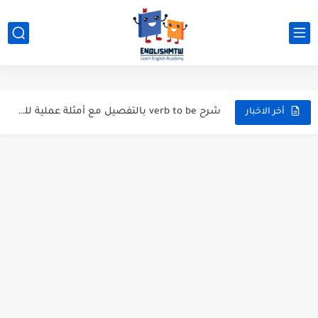
modal verbs بالانجليزي: قواعد الاستخدام مع أمثلة
modal verbs بالانجليزي: قواعد الاستخدام مع أمثلة
شرح verb to be بالتفصيل مع أمثلة عملية للمبتدئين
قواعد اللغة الانجليزية كاملة pdf للمبتدئين مجاناً
أخر الاخبار
أزمنة اللغة الانجليزية: شرح مبسط للمبتدئين 2026
قواعد اللغة الانجليزية: دليل المبتدئين بالعربي
20 ورقة تلخيص مذهل لكل قواعد اللغة الانجليزية بملف pdf
أسرار نطق الحروف الإنجليزية المركبة (PH, SH, TH): دليلك...
أفضل 6 مصادر فيديو لتعليم اللغة الإنجليزية للأطفال
التحدث بالإنجليزية: جمل إنجليزية للمحادثة