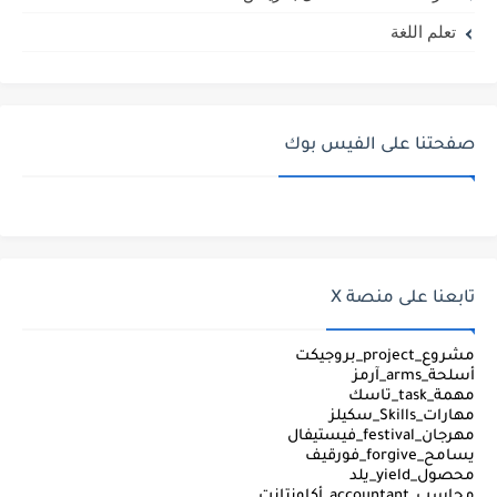
تعلم اللغة
صفحتنا على الفيس بوك
تابعنا على منصة X
مشروع_project_بروجيكت
أسلحة_arms_آرمز
مهمة_task_تاسك
مهارات_Skills_سكيلز
مهرجان_festival_فيستيفال
يسامح_forgive_فورقيف
محصول_yield_يلد
محاسب_accountant_أكاونتانت