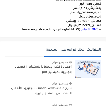
قرض_loan_لون
بقشيش_tips_تبس
فدية_ransom_رانسم
زبده_butter_بتر
معاش_pension_بينشن
معادن_mineral_مينرال
July 8, 2023
— learn english acadimy (@EnglishMTW)
المقالات الأكثر قراءة على المنصة
منذ بضع اعوام
أفضل 6 كتب الإنجليزية للمبتدئين | قصص
إنجليزية للمبتدئين pdf
منذ بضع اعوام
شرح قاعدة modal verbs بالانجليزي | الأفعال
الناقصة في اللغة الإنجليزية
منذ بضع اعوام