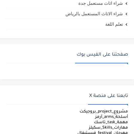
شراء اثاث مستعمل جدة
شراء الاثاث المستعمل بالرياض
تعلم اللغة
صفحتنا على الفيس بوك
تابعنا على منصة X
مشروع_project_بروجيكت
أسلحة_arms_آرمز
مهمة_task_تاسك
مهارات_Skills_سكيلز
مهرجان_festival_فيستيفال