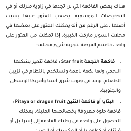
هناك بعض الفاكهة التي لن تجدها في زاوية منزلك أو في
التخفيضات الموسمية. يصعب العثور عليها بسبب
أصلها ، على الرغم من أنه يمكنك العثور على بعضها في
محلات السوبر ماركت الكبيرة. إذا تمكنت من العثور على
واحد ، فاغتنم الفرصة لتجربة شيء مختلف:
فاكهة النجمة Star fruit
: فاكهة تتميز بشكلها
النجمي ولها نكهة ناعمة وتستخدم بانتظام في تزيين
الطعام. توجد في جنوب شرق آسيا وأمريكا الوسطى
والجنوبية.
البتايا أو فاكهة التنين Pitaya or dragon fruit
:
فاكهة حلوة معروفة بخصائصها الملينة. يمكنك
الحصول على واحدة في رحلتك القادمة إلى إسرائيل أو
فيتنام أو كولومبيا أو المكسيك أو الصين.