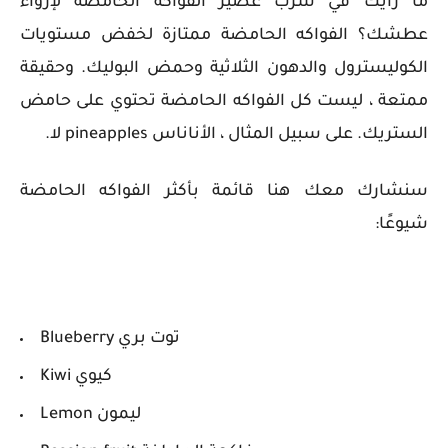
ما رأيك في شرب عصير الفواكه الحامضة لإرواء
عطشك؟ الفواكه الحامضة ممتازة لخفض مستويات
الكوليسترول والدهون الثلاثية وحمض البوليك. وحقيقة
ممتعة ، ليست كل الفواكه الحامضة تحتوي على حامض
الستريك. على سبيل المثال ، الأناناس pineapples لا.
سنشارك معك هنا قائمة بأكثر الفواكه الحامضة
شيوعًا:
Blueberry توت بري
Kiwi كيوي
Lemon ليمون