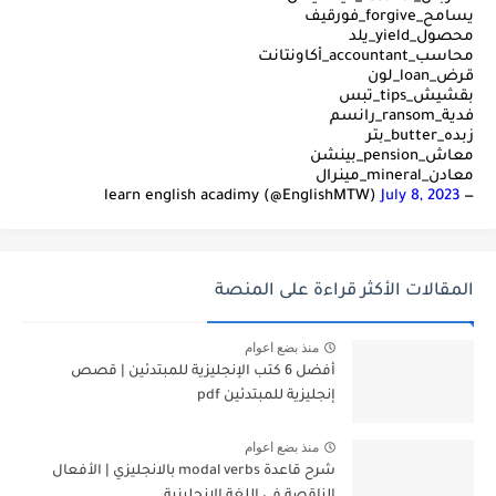
يسامح_forgive_فورقيف
محصول_yield_يلد
محاسب_accountant_أكاونتانت
قرض_loan_لون
بقشيش_tips_تبس
فدية_ransom_رانسم
زبده_butter_بتر
معاش_pension_بينشن
معادن_mineral_مينرال
July 8, 2023
— learn english acadimy (@EnglishMTW)
المقالات الأكثر قراءة على المنصة
منذ بضع اعوام
أفضل 6 كتب الإنجليزية للمبتدئين | قصص
إنجليزية للمبتدئين pdf
منذ بضع اعوام
شرح قاعدة modal verbs بالانجليزي | الأفعال
الناقصة في اللغة الإنجليزية