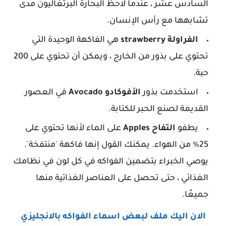
السادس عشر ، عندما لاحظ البحارة البرتغاليون مدى
تشابهها مع رأس الإنسان.
الفراولة
strawberry
هي الفاكهة الوحيدة التي
تحتوي على بذور من الخارج ، ويمكن أن تحتوي على 200
حبة.
استخدمت بذور
الأفوكادو
Avocado
في العصور
القديمة لصنع الحبر للكتابة.
يطفو
التفاح
Apples
على الماء لأنها تحتوي على
25٪ من الهواء. يمكنك القول إنها فاكهة 'منتفخة'.
يوصي الخبراء بتضمين الفواكه في كل لون في نظامك
الغذائي ، حتى تحصل على العناصر الغذائية منها
جميعًا.
الان اليك ملف لبعض اسماء الفواكه بالانجليزي