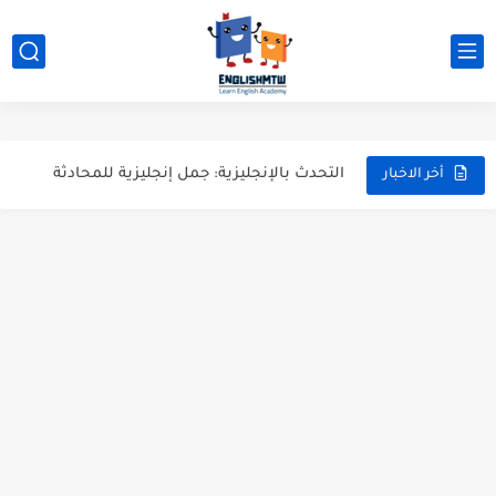
20 ورقة تلخيص مذهل لكل قواعد اللغة الانجليزية بملف pdf
أسرار نطق الحروف الإنجليزية المركبة (PH, SH, TH): دليلك...
أفضل 6 مصادر فيديو لتعليم اللغة الإنجليزية للأطفال
التحدث بالإنجليزية: جمل إنجليزية للمحادثة
أخر الاخبار
المطويات المدرسية طريقك لتعلم الإنجليزية