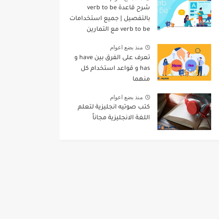
شرح قاعدة verb to be
بالتفصيل | جميع استخدامات
verb to be مع التمارين
منذ بضع اعوام
تعرف على الفرق بين have و
has و قواعد استخدام كل
منهما
منذ بضع اعوام
كتب صوتيه انجليزية لتعلم
اللغة الانجليزية مجاناً