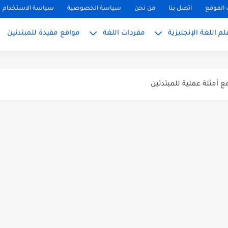
الموقع
اتصل بنا
من نحن
سياسة الخصوصية
سياسة الاستخدام
م اللغة الإنجليزية
مفردات اللغة
مواقع مفيدة للمبتدئين
ً
بسط للمبتدئين 2026
 المبتدئين بالعربي
PH, S): دليلك...
ليزية للمحادثة