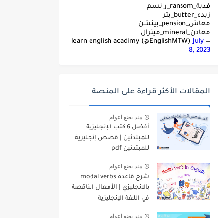
فدية_ransom_رانسم
زبده_butter_بتر
معاش_pension_بينشن
معادن_mineral_مينرال
July
— learn english acadimy (@EnglishMTW)
8, 2023
المقالات الأكثر قراءة على المنصة
منذ بضع اعوام
أفضل 6 كتب الإنجليزية
للمبتدئين | قصص إنجليزية
للمبتدئين pdf
منذ بضع اعوام
شرح قاعدة modal verbs
بالانجليزي | الأفعال الناقصة
في اللغة الإنجليزية
منذ بضع اعوام