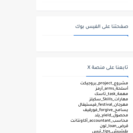
صفحتنا على الفيس بوك
تابعنا على منصة X
مشروع_project_بروجيكت
أسلحة_arms_آرمز
مهمة_task_تاسك
مهارات_Skills_سكيلز
مهرجان_festival_فيستيفال
يسامح_forgive_فورقيف
محصول_yield_يلد
محاسب_accountant_أكاونتانت
قرض_loan_لون
بقشيش_tips_تبس