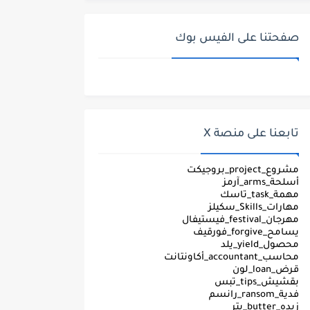
صفحتنا على الفيس بوك
تابعنا على منصة X
مشروع_project_بروجيكت
أسلحة_arms_آرمز
مهمة_task_تاسك
مهارات_Skills_سكيلز
مهرجان_festival_فيستيفال
يسامح_forgive_فورقيف
محصول_yield_يلد
محاسب_accountant_أكاونتانت
قرض_loan_لون
بقشيش_tips_تبس
فدية_ransom_رانسم
زبده_butter_بتر