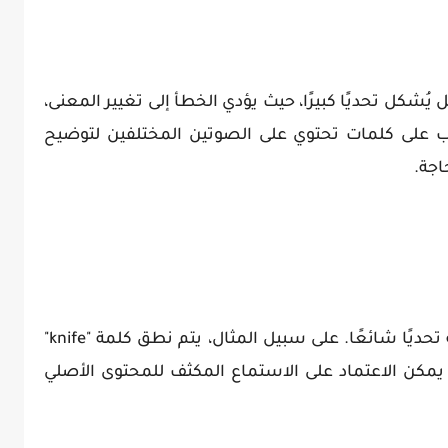
الصوتين /ɪ/ القصير و /i:/ الطويل يُشكل تحديًا كبيرًا، حيث يؤدي الخطأ إلى تغيير المعنى،
 "ship". ينصح بالتدرب على كلمات تحتوي على الصوتين المختلفين لتوضيح
حاجة.
تمثل الحروف الصامتة في اللغة الإنجليزية تحديًا شائعًا. على سبيل المثال، يتم نطق كلمة "knife"
هذه الأخطاء، يمكن الاعتماد على الاستماع المكثف للمحتوى الأصلي