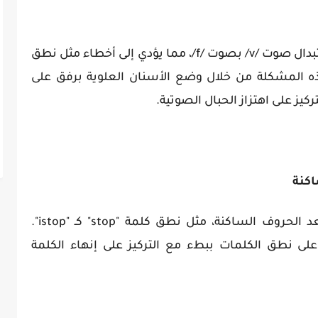
يميل العديد من الناطقين بالعربية إلى استبدال صوت /v/ بصوت /f/، مما يؤدي إلى أخطاء مثل نطق
التغلب على هذه المشكلة من خلال وضع الأسنان العلوية برفق على
يضيف البعض أصواتًا متحركة مثل "e" بعد الحروف الساكنة، مثل نطق كلمة "stop" كـ "istop".
لى نطق الكلمات ببطء مع التركيز على إنهاء الكلمة