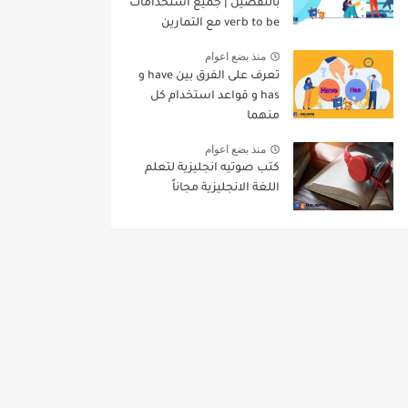
بالتفصيل | جميع استخدامات
verb to be مع التمارين
منذ بضع اعوام
تعرف على الفرق بين have و
has و قواعد استخدام كل
منهما
منذ بضع اعوام
كتب صوتيه انجليزية لتعلم
اللغة الانجليزية مجاناً