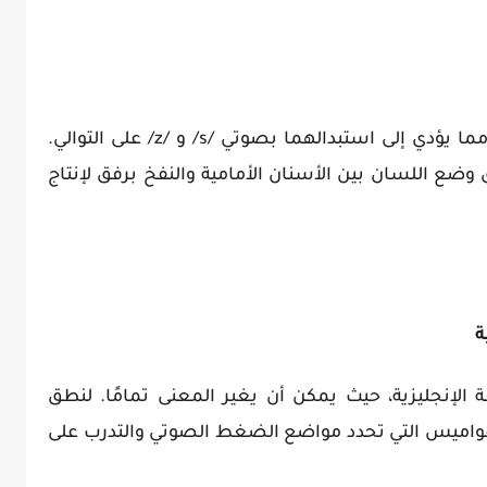
لا يوجد صوتا /θ/ و /ð/ في اللغة العربية، مما يؤدي إلى استبدالهما بصوتي /s/ و /z/ على التوالي.
ضع اللسان بين الأسنان الأمامية والنفخ برفق لإنتاج
ة الإنجليزية، حيث يمكن أن يغير المعنى تمامًا. لنطق
واميس التي تحدد مواضع الضغط الصوتي والتدرب على