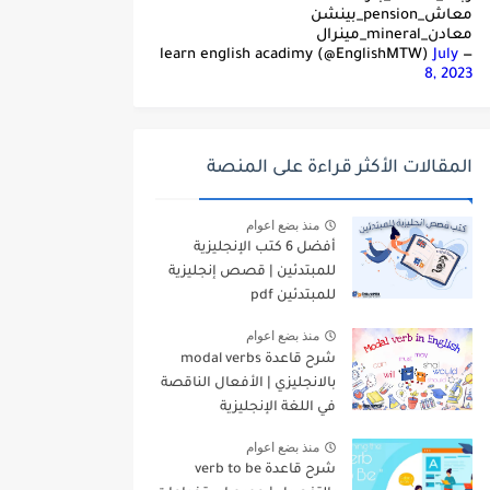
معاش_pension_بينشن
معادن_mineral_مينرال
July
— learn english acadimy (@EnglishMTW)
8, 2023
المقالات الأكثر قراءة على المنصة
منذ بضع اعوام
أفضل 6 كتب الإنجليزية
للمبتدئين | قصص إنجليزية
للمبتدئين pdf
منذ بضع اعوام
شرح قاعدة modal verbs
بالانجليزي | الأفعال الناقصة
في اللغة الإنجليزية
منذ بضع اعوام
شرح قاعدة verb to be