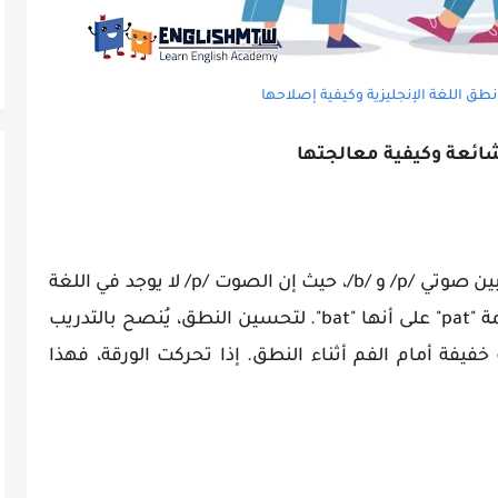
شائعة وكيفية معالجتها
يجد الناطقون بالعربية صعوبة في التمييز بين صوتي /p/ و /b/، حيث إن الصوت /p/ لا يوجد في اللغة
العربية. هذا يؤدي إلى أخطاء مثل نطق كلمة "pat" على أنها "bat". لتحسين النطق، يُنصح بالتدريب
 وضع ورقة خفيفة أمام الفم أثناء النطق. إذا تحركت الورقة، فهذا