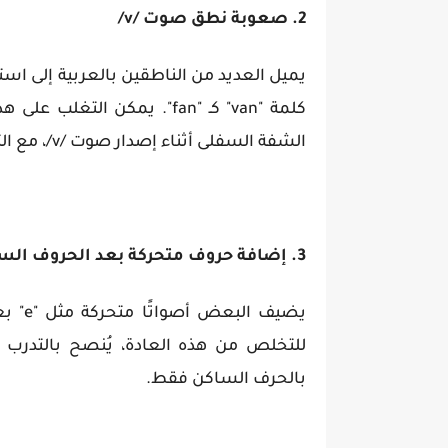
2. صعوبة نطق صوت /v/
كلمة "van" كـ "fan". يمكن 
الشفة السفلى أثناء إصدار صوت /v/، مع التركيز على اهتزاز الحبال الصوتية.
3. إضافة حروف متحركة بعد الحروف الساكنة
للتخلص من هذه العادة، يُنصح بالتدرب ع
بالحرف الساكن فقط.