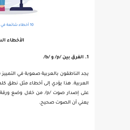
10 أخطاء شائعة في نطق اللغة الإنجليزية وكيفية إصلاحها
الأخطاء ال
1. الفرق بين /p/ و /b/
على إصدار صوت /p/ من خلال
يعني أن الصوت صحيح.