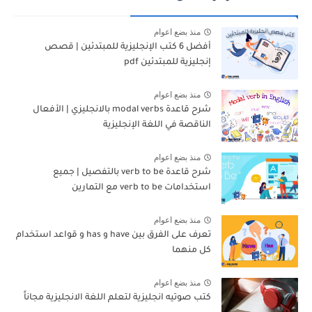
منذ بضع اعوام
أفضل 6 كتب الإنجليزية للمبتدئين | قصص
إنجليزية للمبتدئين pdf
منذ بضع اعوام
شرح قاعدة modal verbs بالانجليزي | الأفعال
الناقصة في اللغة الإنجليزية
منذ بضع اعوام
شرح قاعدة verb to be بالتفصيل | جميع
استخدامات verb to be مع التمارين
منذ بضع اعوام
تعرف على الفرق بين have و has و قواعد استخدام
كل منهما
منذ بضع اعوام
كتب صوتيه انجليزية لتعلم اللغة الانجليزية مجاناً