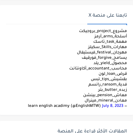
تابعنا على منصة X
مشروع_project_بروجيكت
أسلحة_arms_آرمز
مهمة_task_تاسك
مهارات_Skills_سكيلز
مهرجان_festival_فيستيفال
يسامح_forgive_فورقيف
محصول_yield_يلد
محاسب_accountant_أكاونتانت
قرض_loan_لون
بقشيش_tips_تبس
فدية_ransom_رانسم
زبده_butter_بتر
معاش_pension_بينشن
معادن_mineral_مينرال
July 8, 2023
— learn english acadimy (@EnglishMTW)
المقالات الأكثر قراءة على المنصة