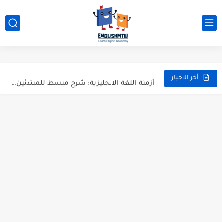
modal verbs بالانجليزي: قواعد الاستخدام مع أمثلة
شرح verb to be بالتفصيل مع أمثلة عملية للمبتدئين
قواعد اللغة الانجليزية كاملة pdf للمبتدئين مجاناً
أزمنة اللغة الانجليزية: شرح مبسط للمبتدئين 2026
أخر الاخبار
قواعد اللغة الانجليزية: دليل المبتدئين بالعربي
20 ورقة تلخيص مذهل لكل قواعد اللغة الانجليزية بملف pdf
أسرار نطق الحروف الإنجليزية المركبة (PH, SH, TH): دليلك...
أفضل 6 مصادر فيديو لتعليم اللغة الإنجليزية للأطفال
التحدث بالإنجليزية: جمل إنجليزية للمحادثة
المطويات المدرسية طريقك لتعلم الإنجليزية