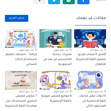
مقالات قد تهمك
عرض المزيد
منذ بضع ايام
منذ بضع شهور
منذ بضع شهور
أفضل 6 مصادر فيديو
مميزات دراسة
كرافتا... منصتك لتلعیم
لتعليم اللغة الإنجليزية
الماجستير عن بعد في
باستخدام الذكاء
للأطفال
السعودية
الصناعي
منذ بضع اعوام
منذ بضع اعوام
منذ بضع اعوام
6 أدوات لنقل كتابتك
8 مواقع قصص صوتية
7 عناوين قصص
للغة الانجليزية إلى
باللغة الإنجليزية
انجليزي لمساعدتك على
المستوى التالي
ممارسة اللغة الإنجليزية