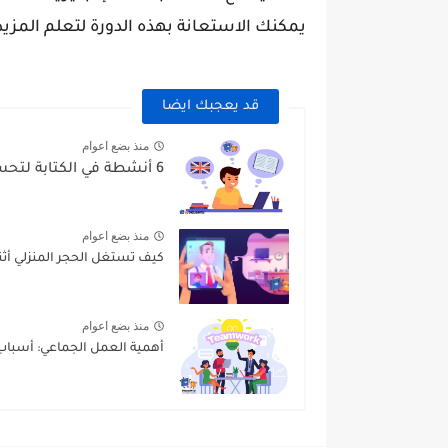
يمكنك الاستعانة بهذه الدورة لتعلم المزي
قد يعجبك ايضا
منذ بضع اعوام
6 أنشطة في الكتابة لتحسين مهاراتك في اللغة الإنجليزية
منذ بضع اعوام
كيف تستغل الحجر المنزلي أثناء وباء COVID-19 وت
منذ بضع اعوام
أهمية العمل الجماعي: أسب