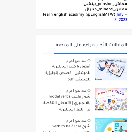
معاش_pension_بينشن
معادن_mineral_مينرال
July
— learn english acadimy (@EnglishMTW)
8, 2023
المقالات الأكثر قراءة على المنصة
منذ بضع اعوام
أفضل 6 كتب الإنجليزية
للمبتدئين | قصص إنجليزية
للمبتدئين pdf
منذ بضع اعوام
شرح قاعدة modal verbs
بالانجليزي | الأفعال الناقصة
في اللغة الإنجليزية
منذ بضع اعوام
شرح قاعدة verb to be