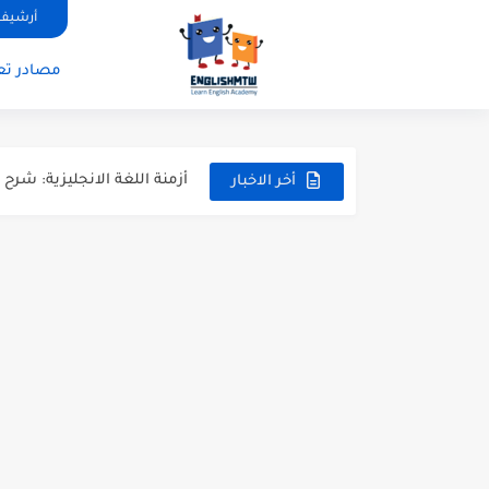
modal verbs بالانجليزي: قواعد الاستخدام مع أمثلة
أرشيف 
شرح verb to be بالتفصيل مع أمثلة عملية للمبتدئين
مصادر تعل
قواعد اللغة الانجليزية كاملة pdf للمبتدئين مجانا
أزمنة اللغة الانجليزية: شرح م
قواعد اللغة الانجليزية: دليل
أخر الاخبار
20 ورقة تلخيص مذهل لكل قواعد اللغة الانجليزية بملف pdf
أسرار نطق الحروف الإنجليزية المركبة (H, TH
أفضل 6 مصادر فيديو لتعليم اللغة الإنجليزية للأطفال
التحدث بالإنجليزية: جمل إنج
المطويات المدرسية طريقك ل