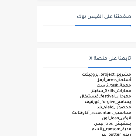
صفحتنا على الفيس بوك
تابعنا على منصة X
مشروع_project_بروجيكت
أسلحة_arms_آرمز
مهمة_task_تاسك
مهارات_Skills_سكيلز
مهرجان_festival_فيستيفال
يسامح_forgive_فورقيف
محصول_yield_يلد
محاسب_accountant_أكاونتانت
قرض_loan_لون
بقشيش_tips_تبس
فدية_ransom_رانسم
زبده_butter_بتر