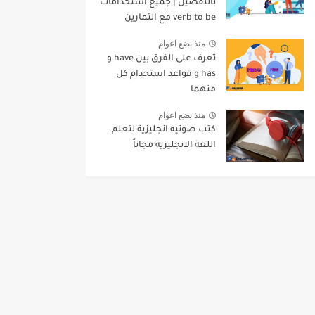
بالتفصيل | جميع استخدامات
verb to be مع التمارين
منذ بضع اعوام
تعرف على الفرق بين have و
has و قواعد استخدام كل
منهما
منذ بضع اعوام
كتب صوتيه انجليزية لتعلم
اللغة الانجليزية مجاناً