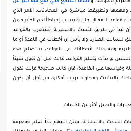
لتزام بالقواعد. و
الخطأ الشائع الذي يقع فيه كثير من
وفهمها وتطبيقها مباشرة في المحادثات، الأمر الذي
علم قواعد اللغة الإنجليزية يسبب إحباطاً لدى الكثير ممن
ت أن تبدأ في طريق التحدث بالانجليزية، فلتضرب بالقواعد
ق للسانك العنان، ولا بأس إن أخطأت في قاعدة أو ما
جليزية ومعرفتك لأخطائك في القواعد، ستصلح هذه
كس لو بدأت بتعلم القواعد، فإنك قبل أن تقول شيئاً
ملة وقياسها على القاعدة، فإن كانت صحيحة فإنك تقول
دماغك بالتشتت ومحاولة ترتيب أفكاره من أجل أن يكون
لعبارات والجمل أكثر من الكلمات
ت التحدث بالانجليزية، فمن المهم جداً تعلم ومعرفة