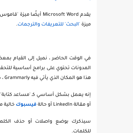
يقدم Microsoft Word أيضً
ميزة
'البحث' للتعريفات والترجمات
.
في الوقت الحاضر ، نميل إلى القيام بمعظ
المدونات تحتوي على برامج أساسية للتحقق من
هذا هو المكان الذي يأتي فيه Grammarly ، كمكوِّن إضافي مجاني للتنزيل لاستخدامه مع Chrome.
إنه يعمل بشكل أساسي كـ 'مساعد كتابة' و
أو مقالة LinkedIn أو حالة
فيسبوك
خالية م
سيذكرك بوضع واصلات أو حذف الكلمات
للكلمات.