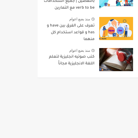
بالتفصيل | جميع استخدامات
verb to be مع التمارين
منذ بضع اعوام
تعرف على الفرق بين have و
has و قواعد استخدام كل
منهما
منذ بضع اعوام
كتب صوتيه انجليزية لتعلم
اللغة الانجليزية مجاناً