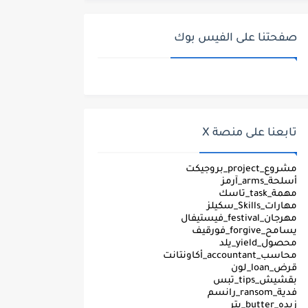
صفحتنا على الفيس بوك
تابعنا على منصة X
مشروع_project_بروجيكت
أسلحة_arms_آرمز
مهمة_task_تاسك
مهارات_Skills_سكيلز
مهرجان_festival_فيستيفال
يسامح_forgive_فورقيف
محصول_yield_يلد
محاسب_accountant_أكاونتانت
قرض_loan_لون
بقشيش_tips_تبس
فدية_ransom_رانسم
زبده_butter_بتر