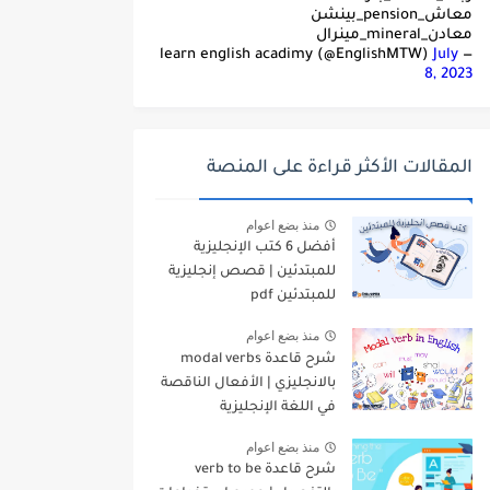
معاش_pension_بينشن
معادن_mineral_مينرال
July
— learn english acadimy (@EnglishMTW)
8, 2023
المقالات الأكثر قراءة على المنصة
منذ بضع اعوام
أفضل 6 كتب الإنجليزية
للمبتدئين | قصص إنجليزية
للمبتدئين pdf
منذ بضع اعوام
شرح قاعدة modal verbs
بالانجليزي | الأفعال الناقصة
في اللغة الإنجليزية
منذ بضع اعوام
شرح قاعدة verb to be