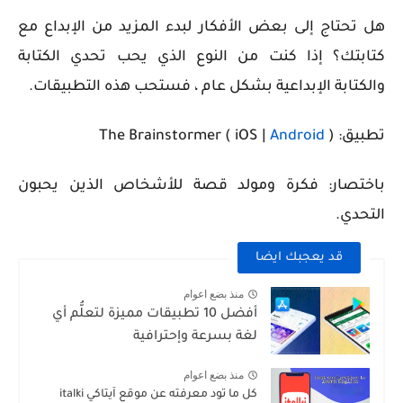
هل تحتاج إلى بعض الأفكار لبدء المزيد من الإبداع مع
كتابتك؟ إذا كنت من النوع الذي يحب تحدي الكتابة
والكتابة الإبداعية بشكل عام ، فستحب هذه التطبيقات.
تطبيق: The Brainstormer ( iOS |
)
Android
باختصار: فكرة ومولد قصة للأشخاص الذين يحبون
التحدي.
قد يعجبك ايضا
منذ بضع اعوام
أفضل 10 تطبيقات مميزة لتعلُّم أي
لغة بسرعة وإحترافية
منذ بضع اعوام
كل ما تود معرفته عن موقع آيتاكي italki