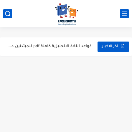
modal verbs بالانجليزي: قواعد الاستخدام مع أمثلة
شرح verb to be بالتفصيل مع أمثلة عملية للمبتدئين
قواعد اللغة الانجليزية كاملة pdf للمبتدئين مجاناً
أزمنة اللغة الانجليزية: شرح مبسط للمبتدئين 2026
أخر الاخبار
قواعد اللغة الانجليزية: دليل المبتدئين بالعربي
20 ورقة تلخيص مذهل لكل قواعد اللغة الانجليزية بملف pdf
أسرار نطق الحروف الإنجليزية المركبة (PH, SH, TH): دليلك...
أفضل 6 مصادر فيديو لتعليم اللغة الإنجليزية للأطفال
التحدث بالإنجليزية: جمل إنجليزية للمحادثة
المطويات المدرسية طريقك لتعلم الإنجليزية