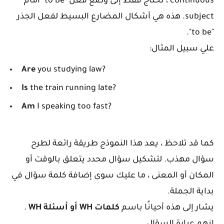
continuous ، تحتاج فقط إلى وضع فعل "to be" أمام
subject. هذه هي أشكال المضارع البسيط لفعل الجذر
"to be".
علي سبيل المثال:
Are
you studying law?
Is
the train running late?
Am
I speaking too fast?
كما قد تلاحظ ، يعد هذا النموذج طريقة رائعة لطرح
سؤال مهذب. لتشكيل سؤال محدد يتعلق بالوقت أو
المكان أو المعنى ، ما عليك سوى إضافة كلمة سؤال في
بداية الجملة.
يشار إلى هذه أحيانًا باسم
كلمات WH أو أسئلة WH
.