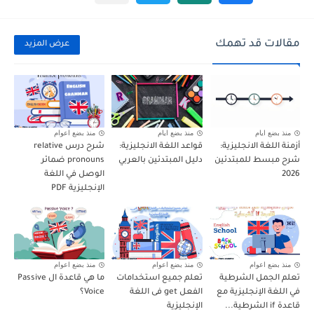
مقالات قد تهمك
عرض المزيد
منذ بضع ايام
منذ بضع ايام
منذ بضع اعوام
أزمنة اللغة الانجليزية:
قواعد اللغة الانجليزية:
شرح درس relative
شرح مبسط للمبتدئين
دليل المبتدئين بالعربي
pronouns ضمائر
2026
الوصل في اللغة
الإنجليزية PDF
منذ بضع اعوام
منذ بضع اعوام
منذ بضع اعوام
تعلم الجمل الشرطية
تعلم جميع استخدامات
ما هي قاعدة ال Passive
في اللغة الإنجليزية مع
الفعل get فى اللغة
Voice؟
قاعدة if الشرطية...
الإنجليزية