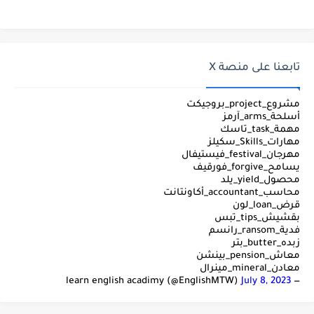
تابعنا على منصة X
مشروع_project_بروجيكت
أسلحة_arms_آرمز
مهمة_task_تاسك
مهارات_Skills_سكيلز
مهرجان_festival_فيستيفال
يسامح_forgive_فورقيف
محصول_yield_يلد
محاسب_accountant_أكاونتانت
قرض_loan_لون
بقشيش_tips_تبس
فدية_ransom_رانسم
زبده_butter_بتر
معاش_pension_بينشن
معادن_mineral_مينرال
July 8, 2023
— learn english acadimy (@EnglishMTW)