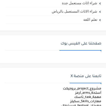
شراء اثاث مستعمل جدة
شراء الاثاث المستعمل بالرياض
تعلم اللغة
صفحتنا على الفيس بوك
تابعنا على منصة X
مشروع_project_بروجيكت
أسلحة_arms_آرمز
مهمة_task_تاسك
مهارات_Skills_سكيلز
مهرجان_festival_فيستيفال