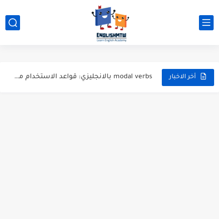
أهم مفردات اللغة الانجليزية للمبتدئين في الحياة اليومية
الفرق بين have و has بشرح مبسط مع أمثلة عملية
modal verbs بالانجليزي: قواعد الاستخدام مع أمثلة
شرح verb to be بالتفصيل مع أمثلة عملية للمبتدئين
أخر الاخبار
قواعد اللغة الانجليزية كاملة pdf للمبتدئين مجاناً
أزمنة اللغة الانجليزية: شرح مبسط للمبتدئين 2026
قواعد اللغة الانجليزية: دليل المبتدئين بالعربي
20 ورقة تلخيص مذهل لكل قواعد اللغة الانجليزية بملف pdf
أسرار نطق الحروف الإنجليزية المركبة (PH, SH, TH): دليلك...
أفضل 6 مصادر فيديو لتعليم اللغة الإنجليزية للأطفال