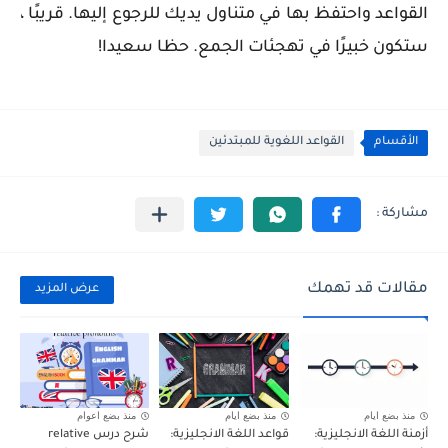
القواعد واحتفظ بها في متناول يديك للرجوع إليها. قريبًا ،
ستكون خبيرًا في تهجئات الجمع. حظا سعيدا!
الأقسام
القواعد اللغوية للمبتدئين
مقالات قد تهمك
عرض المزيد
منذ بضع ايام
منذ بضع ايام
منذ بضع اعوام
أزمنة اللغة الانجليزية:
قواعد اللغة الانجليزية:
شرح درس relative