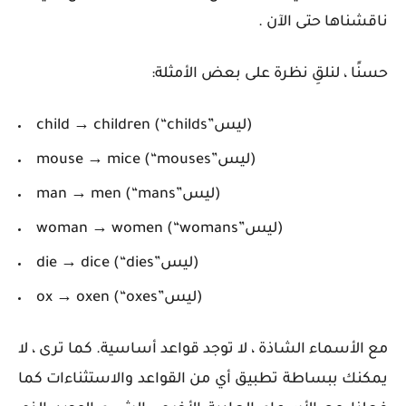
ناقشناها حتى الآن .
حسنًا ، لنلقِ نظرة على بعض الأمثلة:
child → children (“childs”ليس)
mouse → mice (“mouses”ليس)
man → men (“mans”ليس)
woman → women (“womans”ليس)
die → dice (“dies”ليس)
ox → oxen (“oxes”ليس)
مع الأسماء الشاذة ، لا توجد قواعد أساسية. كما ترى ، لا
يمكنك ببساطة تطبيق أي من القواعد والاستثناءات كما