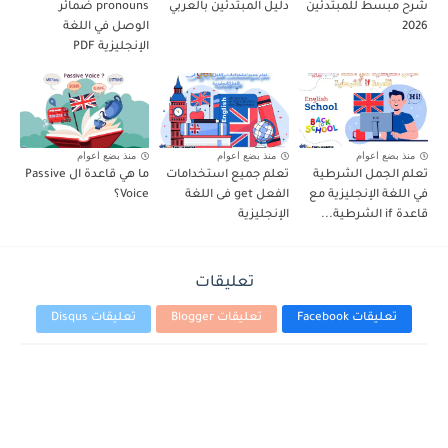
شرح مبسط للمبتدئين
دليل المبتدئين بالعربي
pronouns ضمائر
2026
الوصل في اللغة
الإنجليزية PDF
منذ بضع اعوام
منذ بضع اعوام
منذ بضع اعوام
تعلم الجمل الشرطية
تعلم جميع استخدامات
ما هي قاعدة ال Passive
في اللغة الإنجليزية مع
الفعل get فى اللغة
Voice؟
قاعدة if الشرطية...
الإنجليزية
تعليقات
تعليقات Facebook
تعليقات Blogger
تعليقات Disqus