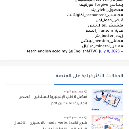
يسامح_forgive_فورقيف
محصول_yield_يلد
محاسب_accountant_أكاونتانت
قرض_loan_لون
بقشيش_tips_تبس
فدية_ransom_رانسم
زبده_butter_بتر
معاش_pension_بينشن
معادن_mineral_مينرال
July 8, 2023
— learn english acadimy (@EnglishMTW)
المقالات الأكثر قراءة على المنصة
منذ بضع اعوام
أفضل 6 كتب الإنجليزية للمبتدئين | قصص
إنجليزية للمبتدئين pdf
منذ بضع اعوام
شرح قاعدة modal verbs بالانجليزي | الأفعال