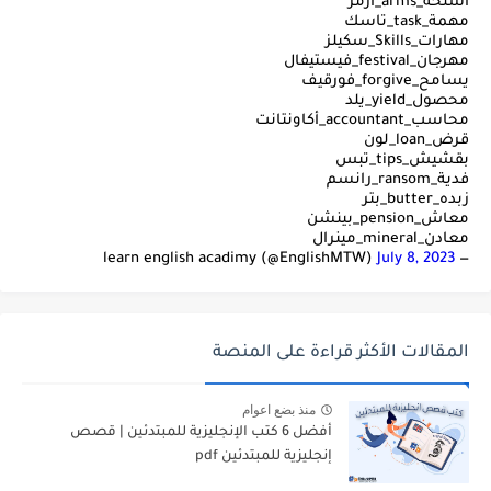
أسلحة_arms_آرمز
مهمة_task_تاسك
مهارات_Skills_سكيلز
مهرجان_festival_فيستيفال
يسامح_forgive_فورقيف
محصول_yield_يلد
محاسب_accountant_أكاونتانت
قرض_loan_لون
بقشيش_tips_تبس
فدية_ransom_رانسم
زبده_butter_بتر
معاش_pension_بينشن
معادن_mineral_مينرال
July 8, 2023
— learn english acadimy (@EnglishMTW)
المقالات الأكثر قراءة على المنصة
منذ بضع اعوام
أفضل 6 كتب الإنجليزية للمبتدئين | قصص
إنجليزية للمبتدئين pdf