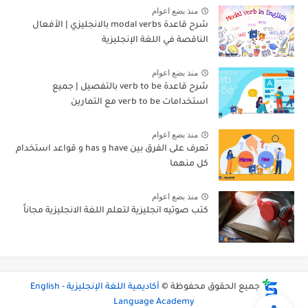
منذ بضع اعوام
شرح قاعدة modal verbs بالانجليزي | الأفعال
الناقصة في اللغة الإنجليزية
منذ بضع اعوام
شرح قاعدة verb to be بالتفصيل | جميع
استخدامات verb to be مع التمارين
منذ بضع اعوام
تعرف على الفرق بين have و has و قواعد استخدام
كل منهما
منذ بضع اعوام
كتب صوتيه انجليزية لتعلم اللغة الانجليزية مجاناً
جميع الحقوق محفوظة ©
أكاديمية اللغة الإنجليزية - English
Language Academy