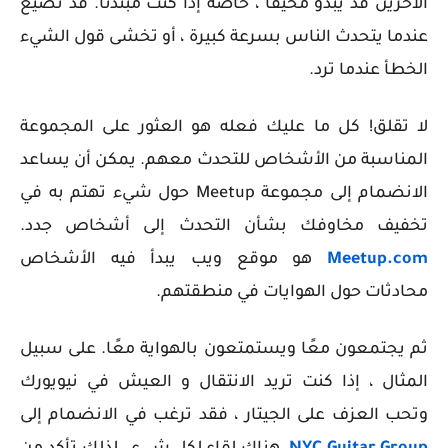
الآخرين قد يبدو مخيفًا ، خاصة إذا كنت مبتدئًا. قد تضيع
عندما يتحدث الناس بسرعة كبيرة ، أو تخشى قول الشيء
الخطأ عندما ترد.
لا تقلق! كل ما عليك فعله هو العثور على المجموعة
المناسبة من الأشخاص للتحدث معهم. يمكن أن يساعد
الانضمام إلى مجموعة Meetup حول شيء تهتم به في
تخفيف مخاوفك بشأن التحدث إلى أشخاص جدد.
Meetup.com
هو موقع ويب يبدأ فيه الأشخاص
محادثات حول الهوايات في منطقتهم.
ثم يجتمعون معًا ويستمتعون بالهواية معًا. على سبيل
المثال ، إذا كنت تريد الانتقال و العيش في نيويورك
وتحب العزف على الجيتار ، فقد ترغب في الانضمام إلى