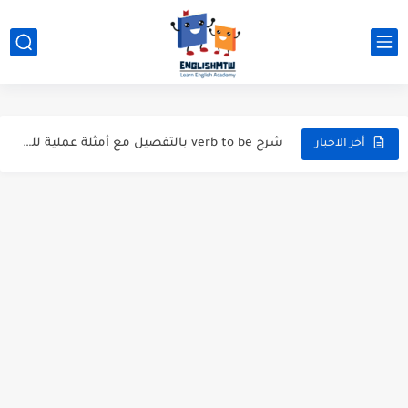
الفرق بين have و has بشرح مبسط مع أمثلة عملية
modal verbs بالانجليزي: قواعد الاستخدام مع أمثلة
شرح verb to be بالتفصيل مع أمثلة عملية للمبتدئين
أخر الاخبار
قواعد اللغة الانجليزية كاملة pdf للمبتدئين مجاناً
أزمنة اللغة الانجليزية: شرح مبسط للمبتدئين 2026
قواعد اللغة الانجليزية: دليل المبتدئين بالعربي
20 ورقة تلخيص مذهل لكل قواعد اللغة الانجليزية بملف pdf
أسرار نطق الحروف الإنجليزية المركبة (PH, SH, TH): دليلك...
أفضل 6 مصادر فيديو لتعليم اللغة الإنجليزية للأطفال
التحدث بالإنجليزية: جمل إنجليزية للمحادثة