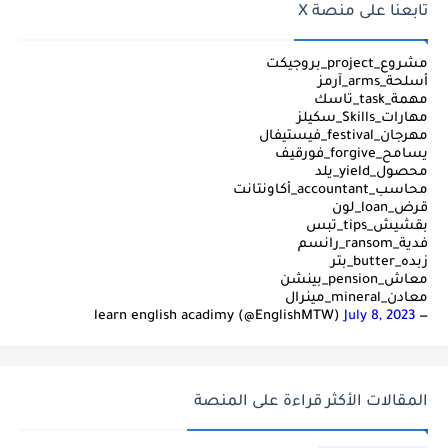
تابعنا على منصة X
مشروع_project_بروجيكت
أسلحة_arms_آرمز
مهمة_task_تاسك
مهارات_Skills_سكيلز
مهرجان_festival_فيستيفال
يسامح_forgive_فورقيف
محصول_yield_يلد
محاسب_accountant_أكاونتانت
قرض_loan_لون
بقشيش_tips_تبس
فدية_ransom_رانسم
زبده_butter_بتر
معاش_pension_بينشن
معادن_mineral_مينرال
July 8, 2023
— learn english acadimy (@EnglishMTW)
المقالات الأكثر قراءة على المنصة