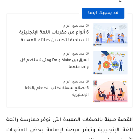
قد يعجبك ايضا
منذ بضع اعوام
6 أنواع من مفردات اللغة الإنجليزية
السياحية لتحسين حياتك المهنية
منذ بضع اعوام
الفرق بين Make و Do ومتى تستخدم كل
واحد منهما
منذ بضع اعوام
6 نصائح سهلة لطلب الطعام باللغة
الإنجليزية
القصة مليئة بالصفات المفيدة التي توفر ممارسة رائعة
للغة الإنجليزية وتوفر فرصة لإضافة بعض المفردات