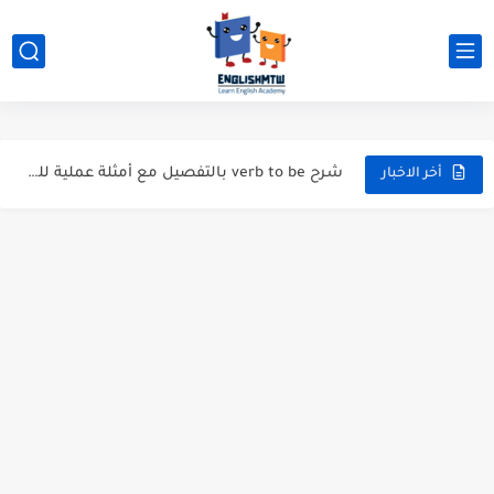
الفرق بين have و has بشرح مبسط مع أمثلة عملية
modal verbs بالانجليزي: قواعد الاستخدام مع أمثلة
شرح verb to be بالتفصيل مع أمثلة عملية للمبتدئين
قواعد اللغة الانجليزية كاملة pdf للمبتدئين مجاناً
أخر الاخبار
أزمنة اللغة الانجليزية: شرح مبسط للمبتدئين 2026
قواعد اللغة الانجليزية: دليل المبتدئين بالعربي
20 ورقة تلخيص مذهل لكل قواعد اللغة الانجليزية بملف pdf
أسرار نطق الحروف الإنجليزية المركبة (PH, SH, TH): دليلك...
أفضل 6 مصادر فيديو لتعليم اللغة الإنجليزية للأطفال
التحدث بالإنجليزية: جمل إنجليزية للمحادثة