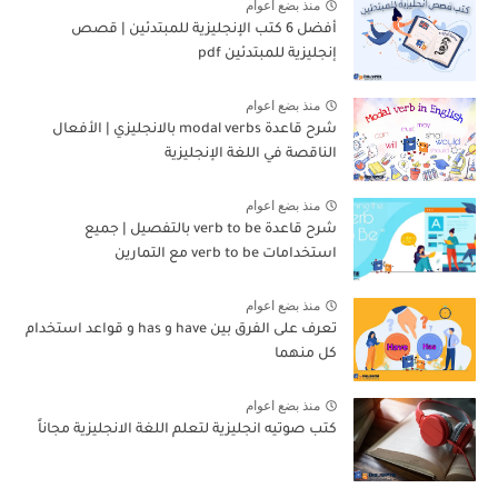
منذ بضع اعوام
أفضل 6 كتب الإنجليزية للمبتدئين | قصص
إنجليزية للمبتدئين pdf
منذ بضع اعوام
شرح قاعدة modal verbs بالانجليزي | الأفعال
الناقصة في اللغة الإنجليزية
منذ بضع اعوام
شرح قاعدة verb to be بالتفصيل | جميع
استخدامات verb to be مع التمارين
منذ بضع اعوام
تعرف على الفرق بين have و has و قواعد استخدام
كل منهما
منذ بضع اعوام
كتب صوتيه انجليزية لتعلم اللغة الانجليزية مجاناً