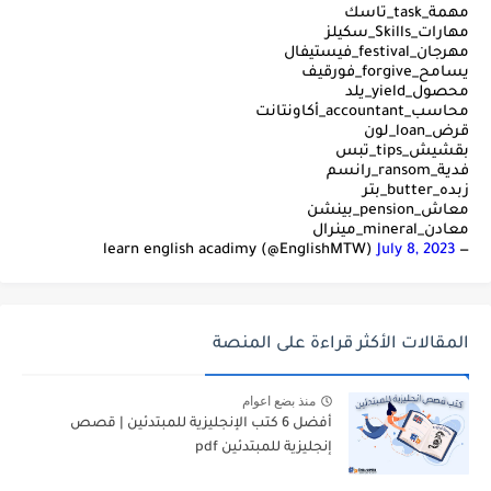
مهمة_task_تاسك
مهارات_Skills_سكيلز
مهرجان_festival_فيستيفال
يسامح_forgive_فورقيف
محصول_yield_يلد
محاسب_accountant_أكاونتانت
قرض_loan_لون
بقشيش_tips_تبس
فدية_ransom_رانسم
زبده_butter_بتر
معاش_pension_بينشن
معادن_mineral_مينرال
July 8, 2023
— learn english acadimy (@EnglishMTW)
المقالات الأكثر قراءة على المنصة
منذ بضع اعوام
أفضل 6 كتب الإنجليزية للمبتدئين | قصص
إنجليزية للمبتدئين pdf