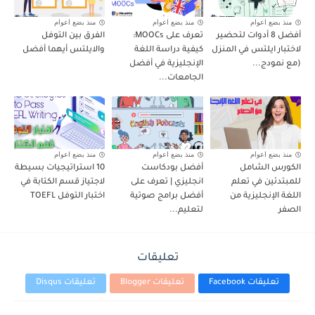
منذ بضع اعوام
منذ بضع اعوام
منذ بضع اعوام
أفضل 8 أدوات لتحضير
تعرف على MOOCs:
الفرق بين التوفل
لاختبار ايلتس في المنزل
كيفية دراسة اللغة
والايلتس أيهما أفضل
(مع نمودج...
الإنجليزية في أفضل
الجامعات...
منذ بضع اعوام
منذ بضع اعوام
منذ بضع اعوام
الكورس الشامل
أفضل بودكاست
10 استراتيجيات بسيطة
للمبتدئين في تعلم
انجليزي | تعرف على
لاجتياز قسم الكتابة في
اللغة الإنجليزية من
أفضل برامج صوتية
اختبار التوفل TOEFL
الصفر
لتعليم...
تعليقات
تعليقات Facebook
تعليقات Blogger
تعليقات Disqus