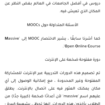
دروس في أفضل الجامعات في العالم بغض النظر عن
المكان الذي تعيش فيه.
الأسئلة المتداولة حول MOOCs
كما أشرنا سابقًا ، يشير الاختصار MOOC إلى '
assive
M
O
pen
O
nline
C
ourse'.
دورة مفتوحة ضخمة على الإنترنت
تم تصميم هذه الدورات التدريبية عبر الإنترنت للمشاركة
المفتوحة وغير المحدودة ، مع إمكانية الوصول إلى أي
مكان يمكنك العثور فيه على اتصال بالإنترنت. يطلق
عليهم اسم 'massive' لأن أعدادًا ضخمة (كبيرة جدًا) من
الطلاب يأخذون هذه الدورات. إنها تحظى بشعبية كبيرة -