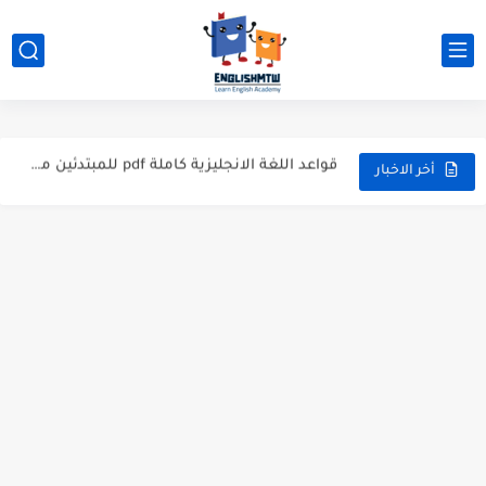
modal verbs بالانجليزي: قواعد الاستخدام مع أمثلة
شرح verb to be بالتفصيل مع أمثلة عملية للمبتدئين
قواعد اللغة الانجليزية كاملة pdf للمبتدئين مجاناً
أزمنة اللغة الانجليزية: شرح مبسط للمبتدئين 2026
أخر الاخبار
قواعد اللغة الانجليزية: دليل المبتدئين بالعربي
20 ورقة تلخيص مذهل لكل قواعد اللغة الانجليزية بملف pdf
أسرار نطق الحروف الإنجليزية المركبة (PH, SH, TH): دليلك...
أفضل 6 مصادر فيديو لتعليم اللغة الإنجليزية للأطفال
التحدث بالإنجليزية: جمل إنجليزية للمحادثة
المطويات المدرسية طريقك لتعلم الإنجليزية