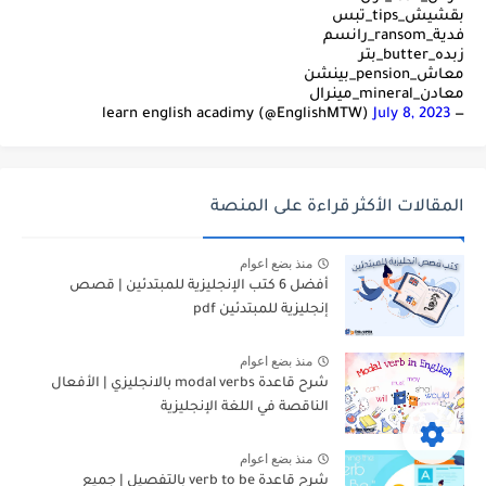
بقشيش_tips_تبس
فدية_ransom_رانسم
زبده_butter_بتر
معاش_pension_بينشن
معادن_mineral_مينرال
July 8, 2023
— learn english acadimy (@EnglishMTW)
المقالات الأكثر قراءة على المنصة
منذ بضع اعوام
أفضل 6 كتب الإنجليزية للمبتدئين | قصص
إنجليزية للمبتدئين pdf
منذ بضع اعوام
شرح قاعدة modal verbs بالانجليزي | الأفعال
الناقصة في اللغة الإنجليزية
منذ بضع اعوام
شرح قاعدة verb to be بالتفصيل | جميع