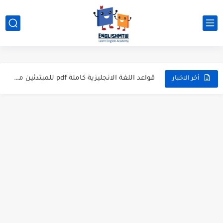
الفرق بين have و has بشرح مبسط مع أمثلة عملية
modal verbs بالانجليزي: قواعد الاستخدام مع أمثلة
شرح verb to be بالتفصيل مع أمثلة عملية للمبتدئين
قواعد اللغة الانجليزية كاملة pdf للمبتدئين مجاناً
أخر الاخبار
أزمنة اللغة الانجليزية: شرح مبسط للمبتدئين 2026
قواعد اللغة الانجليزية: دليل المبتدئين بالعربي
20 ورقة تلخيص مذهل لكل قواعد اللغة الانجليزية بملف pdf
أسرار نطق الحروف الإنجليزية المركبة (PH, SH, TH): دليلك...
أفضل 6 مصادر فيديو لتعليم اللغة الإنجليزية للأطفال
التحدث بالإنجليزية: جمل إنجليزية للمحادثة