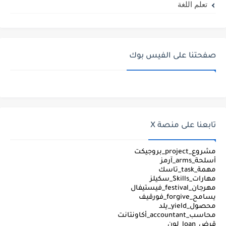
تعلم اللغة
صفحتنا على الفيس بوك
تابعنا على منصة X
مشروع_project_بروجيكت
أسلحة_arms_آرمز
مهمة_task_تاسك
مهارات_Skills_سكيلز
مهرجان_festival_فيستيفال
يسامح_forgive_فورقيف
محصول_yield_يلد
محاسب_accountant_أكاونتانت
قرض_loan_لون