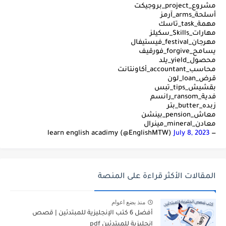
مشروع_project_بروجيكت
أسلحة_arms_آرمز
مهمة_task_تاسك
مهارات_Skills_سكيلز
مهرجان_festival_فيستيفال
يسامح_forgive_فورقيف
محصول_yield_يلد
محاسب_accountant_أكاونتانت
قرض_loan_لون
بقشيش_tips_تبس
فدية_ransom_رانسم
زبده_butter_بتر
معاش_pension_بينشن
معادن_mineral_مينرال
July 8, 2023
— learn english acadimy (@EnglishMTW)
المقالات الأكثر قراءة على المنصة
منذ بضع اعوام
أفضل 6 كتب الإنجليزية للمبتدئين | قصص
إنجليزية للمبتدئين pdf