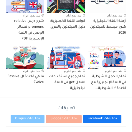
منذ بضع ايام
منذ بضع ايام
منذ بضع اعوام
أزمنة اللغة الانجليزية:
قواعد اللغة الانجليزية:
شرح درس relative
شرح مبسط للمبتدئين
دليل المبتدئين بالعربي
pronouns ضمائر
2026
الوصل في اللغة
الإنجليزية PDF
منذ بضع اعوام
منذ بضع اعوام
منذ بضع اعوام
تعلم الجمل الشرطية
تعلم جميع استخدامات
ما هي قاعدة ال Passive
في اللغة الإنجليزية مع
الفعل get فى اللغة
Voice؟
قاعدة if الشرطية...
الإنجليزية
تعليقات
تعليقات Facebook
تعليقات Blogger
تعليقات Disqus