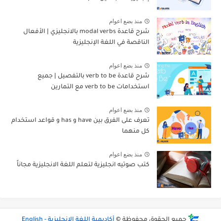
منذ بضع اعوام
شرح قاعدة modal verbs بالانجليزي | الأفعال
الناقصة في اللغة الإنجليزية
منذ بضع اعوام
شرح قاعدة verb to be بالتفصيل | جميع
استخدامات verb to be مع التمارين
منذ بضع اعوام
تعرف على الفرق بين have و has و قواعد استخدام
كل منهما
منذ بضع اعوام
كتب صوتيه انجليزية لتعلم اللغة الانجليزية مجاناً
جميع الحقوق محفوظة ©
أكاديمية اللغة الإنجليزية - English