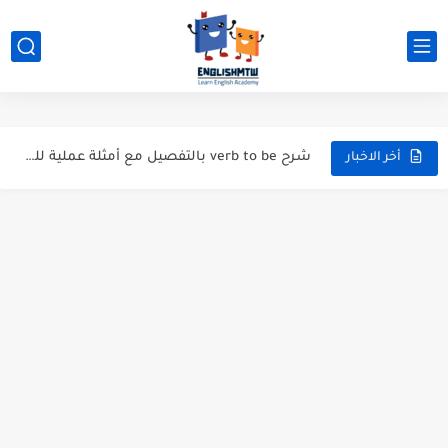
الفرق بين have و has بشرح مبسط مع أمثلة عملية
modal verbs بالانجليزي: قواعد الاستخدام مع أمثلة
شرح verb to be بالتفصيل مع أمثلة عملية للمبتدئين
أخر الاخبار
قواعد اللغة الانجليزية كاملة pdf للمبتدئين مجاناً
أزمنة اللغة الانجليزية: شرح مبسط للمبتدئين 2026
قواعد اللغة الانجليزية: دليل المبتدئين بالعربي
20 ورقة تلخيص مذهل لكل قواعد اللغة الانجليزية بملف pdf
أسرار نطق الحروف الإنجليزية المركبة (PH, SH, TH): دليلك...
أفضل 6 مصادر فيديو لتعليم اللغة الإنجليزية للأطفال
التحدث بالإنجليزية: جمل إنجليزية للمحادثة