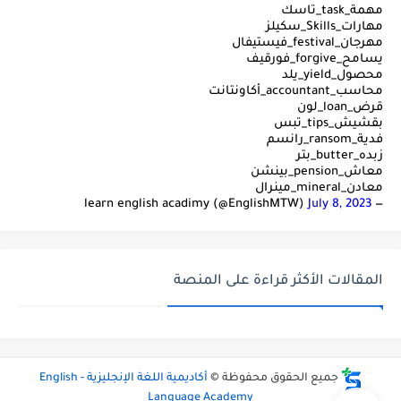
مهمة_task_تاسك
مهارات_Skills_سكيلز
مهرجان_festival_فيستيفال
يسامح_forgive_فورقيف
محصول_yield_يلد
محاسب_accountant_أكاونتانت
قرض_loan_لون
بقشيش_tips_تبس
فدية_ransom_رانسم
زبده_butter_بتر
معاش_pension_بينشن
معادن_mineral_مينرال
July 8, 2023
— learn english acadimy (@EnglishMTW)
المقالات الأكثر قراءة على المنصة
جميع الحقوق محفوظة ©
أكاديمية اللغة الإنجليزية - English
Language Academy