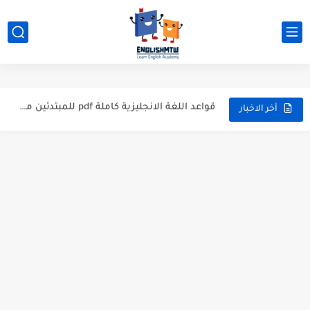
modal verbs بالانجليزي: قواعد الاستخدام مع أمثلة
شرح verb to be بالتفصيل مع أمثلة عملية للمبتدئين
قواعد اللغة الانجليزية كاملة pdf للمبتدئين مجاناً
أزمنة اللغة الانجليزية: شرح مبسط للمبتدئين 2026
أخر الاخبار
قواعد اللغة الانجليزية: دليل المبتدئين بالعربي
20 ورقة تلخيص مذهل لكل قواعد اللغة الانجليزية بملف pdf
أسرار نطق الحروف الإنجليزية المركبة (PH, SH, TH): دليلك...
أفضل 6 مصادر فيديو لتعليم اللغة الإنجليزية للأطفال
التحدث بالإنجليزية: جمل إنجليزية للمحادثة