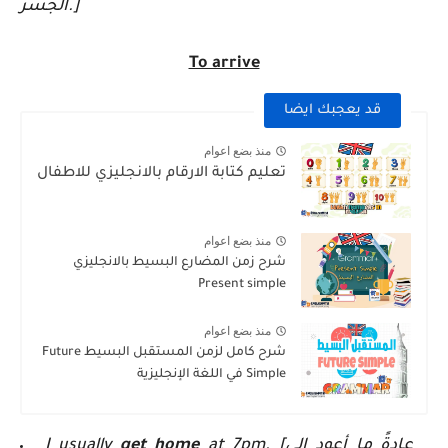
الجسر.]
To arrive
قد يعجبك ايضا
منذ بضع اعوام
تعليم كتابة الارقام بالانجليزي للاطفال
منذ بضع اعوام
شرح زمن المضارع البسيط بالانجليزي
Present simple
منذ بضع اعوام
شرح كامل لزمن المستقبل البسيط Future
Simple في اللغة الإنجليزية
at 7pm. [عادةً ما أعود إلى
get home
I usually