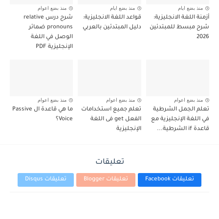
منذ بضع ايام
منذ بضع ايام
منذ بضع اعوام
أزمنة اللغة الانجليزية:
قواعد اللغة الانجليزية:
شرح درس relative
شرح مبسط للمبتدئين
دليل المبتدئين بالعربي
pronouns ضمائر
2026
الوصل في اللغة
الإنجليزية PDF
منذ بضع اعوام
منذ بضع اعوام
منذ بضع اعوام
تعلم الجمل الشرطية
تعلم جميع استخدامات
ما هي قاعدة ال Passive
في اللغة الإنجليزية مع
الفعل get فى اللغة
Voice؟
قاعدة if الشرطية...
الإنجليزية
تعليقات
تعليقات Facebook
تعليقات Blogger
تعليقات Disqus