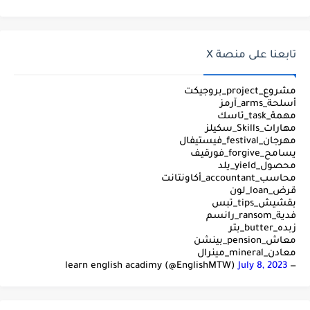
تابعنا على منصة X
مشروع_project_بروجيكت
أسلحة_arms_آرمز
مهمة_task_تاسك
مهارات_Skills_سكيلز
مهرجان_festival_فيستيفال
يسامح_forgive_فورقيف
محصول_yield_يلد
محاسب_accountant_أكاونتانت
قرض_loan_لون
بقشيش_tips_تبس
فدية_ransom_رانسم
زبده_butter_بتر
معاش_pension_بينشن
معادن_mineral_مينرال
July 8, 2023
— learn english acadimy (@EnglishMTW)