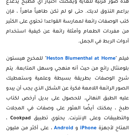
هذه صور مرئية للغاية ويمكنك اختيار أي مطبخ يدغدغ
براعم التذوق لديك. حتى لو لم تكن طاهياً ماهراً ، فإن
كتب الوصفات رائعة لممارسة القواعد! تحتوي على الكثير
من مفردات الطعام وأمثلة رائعة عن كيفية استخدام
أدوات الربط في الجمل.
فيلم "
Heston Blumenthal at Home
" للمخرج هيستون
بلومنثال رائع من حيث أنه منهجي وسهل المتابعة. يتم
شرح الوصفات بطريقة بسيطة وعلمية وستعطيك
الصور الرائعة اللامعة فكرة عن الشكل الذي يجب أن يبدو
عليه الطبق النهائي. للحصول على بديل أرخص لكتاب
طبخ ، يمكنك أيضًا العثور على وصفات في المجلات
والتطبيقات وعلى الإنترنت. يحتوي تطبيق
Cookpad
،
المتاح لأجهزة
iPhone
و
Android
، على أكثر من مليون