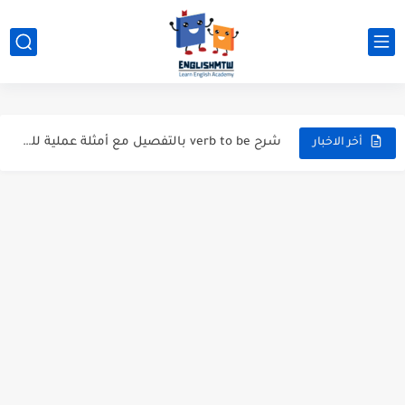
modal verbs بالانجليزي: قواعد الاستخدام مع أمثلة
modal verbs بالانجليزي: قواعد الاستخدام مع أمثلة
شرح verb to be بالتفصيل مع أمثلة عملية للمبتدئين
قواعد اللغة الانجليزية كاملة pdf للمبتدئين مجاناً
أخر الاخبار
أزمنة اللغة الانجليزية: شرح مبسط للمبتدئين 2026
قواعد اللغة الانجليزية: دليل المبتدئين بالعربي
20 ورقة تلخيص مذهل لكل قواعد اللغة الانجليزية بملف pdf
أسرار نطق الحروف الإنجليزية المركبة (PH, SH, TH): دليلك...
أفضل 6 مصادر فيديو لتعليم اللغة الإنجليزية للأطفال
التحدث بالإنجليزية: جمل إنجليزية للمحادثة