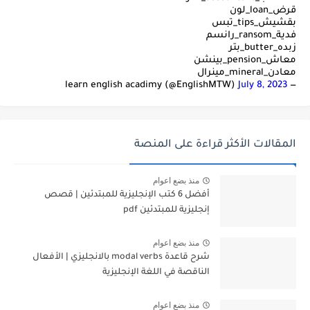
قرض_loan_لون
بقشيش_tips_تبس
فدية_ransom_رانسم
زبده_butter_بتر
معاش_pension_بينشن
معادن_mineral_مينرال
July 8, 2023
— learn english acadimy (@EnglishMTW)
المقالات الأكثر قراءة على المنصة
منذ بضع اعوام
أفضل 6 كتب الإنجليزية للمبتدئين | قصص
إنجليزية للمبتدئين pdf
منذ بضع اعوام
شرح قاعدة modal verbs بالانجليزي | الأفعال
الناقصة في اللغة الإنجليزية
منذ بضع اعوام