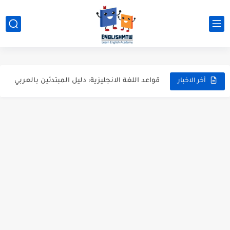
شرح verb to be بالتفصيل مع أمثلة عملية للمبتدئين
قواعد اللغة الانجليزية كاملة pdf للمبتدئين مجاناً
أزمنة اللغة الانجليزية: شرح مبسط للمبتدئين 2026
قواعد اللغة الانجليزية: دليل المبتدئين بالعربي
أخر الاخبار
20 ورقة تلخيص مذهل لكل قواعد اللغة الانجليزية بملف pdf
أسرار نطق الحروف الإنجليزية المركبة (PH, SH, TH): دليلك...
أفضل 6 مصادر فيديو لتعليم اللغة الإنجليزية للأطفال
التحدث بالإنجليزية: جمل إنجليزية للمحادثة
المطويات المدرسية طريقك لتعلم الإنجليزية