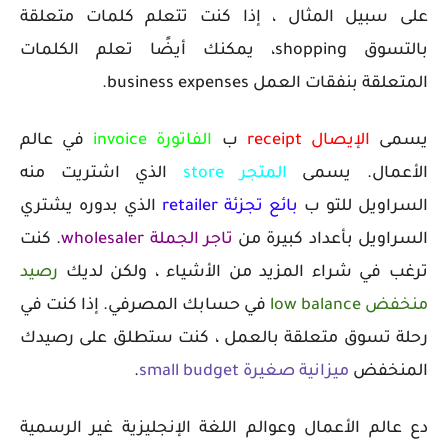
على سبيل المثال ، إذا كنت تتعلم كلمات متعلقة
بالتسوق
shopping
، يمكنك أيضًا تعلم الكلمات
المتعلقة بنفقات العمل
business expenses.
يسمى
الإيصال
receipt
ب
الفاتورة
invoice
في عالم
الأعمال. يسمى
المتجر
store
الذي اشتريت منه
السراويل للتو ب
بائع تجزئة
retailer
الذي بدوره
يشتري
السراويل بأعداد كبيرة من
تاجر الجملة
wholesaler
. كنت
ترغب في شراء المزيد من الأشياء ، ولكن لديك
رصيد
منخفض low balance
في حسابك المصرفي. إذا كنت في
رحلة تسوق متعلقة بالعمل ، كنت ستطلق على رصيدك
المنخفض
ميزانية صغيرة
small budget
.
دع عالم الأعمال وعوالم اللغة الإنجليزية غير الرسمية