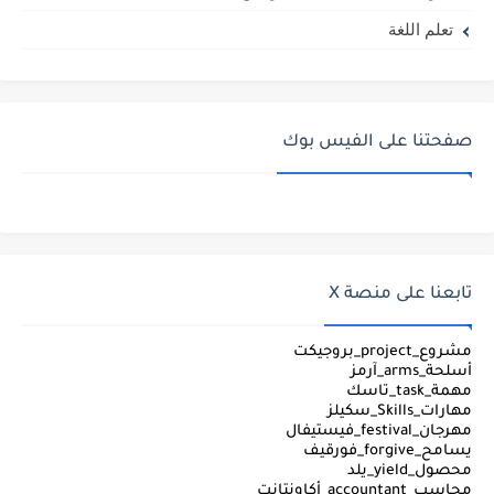
تعلم اللغة
صفحتنا على الفيس بوك
تابعنا على منصة X
مشروع_project_بروجيكت
أسلحة_arms_آرمز
مهمة_task_تاسك
مهارات_Skills_سكيلز
مهرجان_festival_فيستيفال
يسامح_forgive_فورقيف
محصول_yield_يلد
محاسب_accountant_أكاونتانت