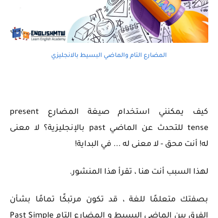
المضارع التام والماضي البسيط بالانجليزي
كيف يمكنني استخدام صيغة المضارع
present
tense
للتحدث عن الماضي
past
بالإنجليزية؟ لا معنى
له!
أنت محق - لا معنى له ... في البداية!
لهذا السبب أنت هنا ، تقرأ هذا المنشور.
بصفتك متعلمًا للغة ، قد تكون مرتبكًا تمامًا بشأن
الفرق بين الماضي البسيط و المضارع التام Past Simple