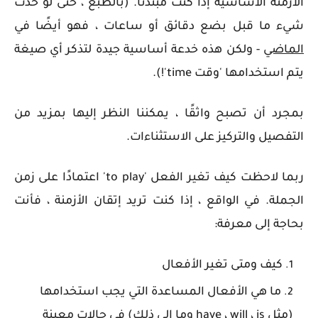
الأزمنة الأساسية إذا كنت مبتدئًا. (بالطبع ، حتى لو حدث
شيء ما قبل بضع دقائق أو ساعات ، فهو أيضًا في
الماضي
- ولكن هذه خدعة أساسية جيدة لتذكر أي صيغة
يتم استخدامها 'وقت
time
'!).
بمجرد أن تصبح واثقًا ، يمكننا النظر إليها بمزيد من
التفصيل والتركيز على الاستثناءات.
ربما لاحظت كيف تغير الفعل 'to play' اعتمادًا على زمن
الجملة. في الواقع ، إذا كنت تريد إتقان الأزمنة ، فأنت
بحاجة إلى معرفة:
كيف ومتى تغير الأفعال
ما هي الأفعال المساعدة التي يجب استخدامها
(مثل have ، will ، is وما إلى ذلك) في حالات معينة