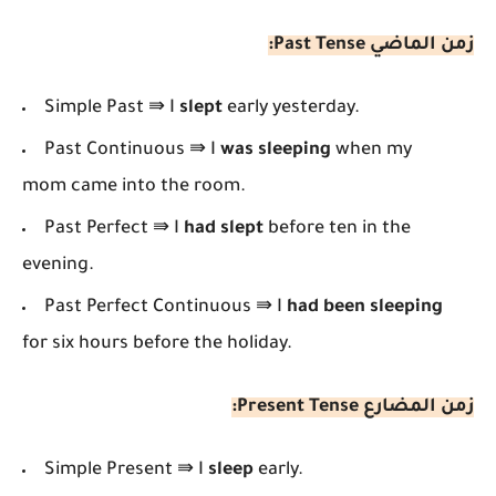
زمن الماضي Past Tense:
Simple Past ⇛
I
slept
early yesterday.
Past Continuous
⇛ I
was sleeping
when my
mom came into the room.
Past Perfect
⇛ I
had slept
before ten in the
evening.
Past Perfect Continuous
⇛ I
had been sleeping
for six hours before the holiday.
زمن المضارع Present Tense:
Simple Present ⇛ I
sleep
early.