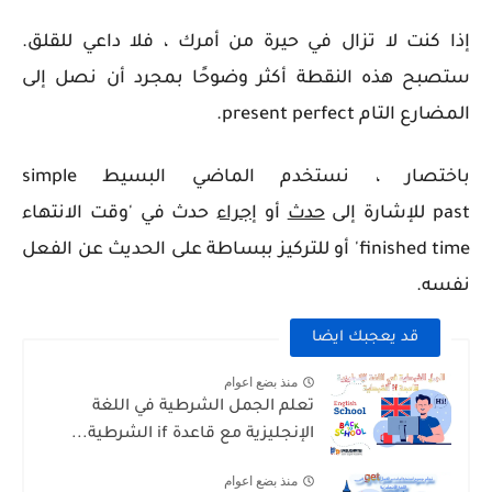
إذا كنت لا تزال في حيرة من أمرك ، فلا داعي للقلق.
ستصبح هذه النقطة أكثر وضوحًا بمجرد أن نصل إلى
المضارع التام present perfect.
باختصار ، نستخدم الماضي البسيط simple
past للإشارة إلى
حدث
أو
إجراء
حدث في 'وقت الانتهاء
finished time' أو للتركيز ببساطة على الحديث عن الفعل
نفسه.
قد يعجبك ايضا
منذ بضع اعوام
تعلم الجمل الشرطية في اللغة
الإنجليزية مع قاعدة if الشرطية...
منذ بضع اعوام