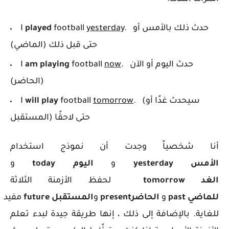
. حدث ذلك بالأمس أو
yesterday
football
played
I
حتى قبل ذلك (الماضي)
. حدث اليوم أو الآن
now
football
am playing
I
(الحاضر)
. (سيحدث غدًا أو
tomorrow
football
will play
I
حتى لاحقًا (المستقبل
أنا شخصياً وجدت أن نموذج استخدام
الأمس
yesterday
و
اليوم
today
و
الغد
tomorrow
لحفظ الأزمنة الثلاثة
للماضي
past
و
الحاضر
present
و
المستقبل
future
مفيد
للغاية. بالإضافة إلى ذلك ، إنها طريقة جيدة لبدء تعلم