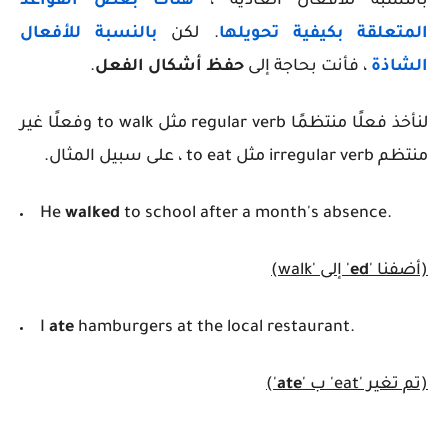
بالنسبة للأفعال العادية ،
هناك بعض القواعد
المتعلقة بكيفية تحويلها
. لكن
بالنسبة للأفعال
الشاذة
، فأنت بحاجة إلى
حفظ أشكال الفعل
.
لنأخذ فعلًا منتظمًا
regular verb
مثل to walk وفعلًا غير
منتظم
irregular verb
مثل to eat ، على سبيل المثال.
He
walked
to school after a month's absence.
(أضفنا '
ed
' إلى 'walk)
I
ate
hamburgers at the local restaurant.
(تم تغير 'eat' ب '
ate
')