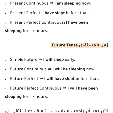
Present Continuous ⇛ I
am sleeping
now.
Present Perfect: I
have slept
before that.
Present Perfect Continuous: I
have been
sleeping
for six hours.
زمن المستقبل Future Tense
:
Simple Future ⇛ I
will sleep
early.
Future Continuous ⇛ I
will be sleeping
now.
Future Perfect ⇛ I
will have slept
before that.
Future Perfect Continuous ⇛ I
will have been
sleeping
for six hours.
الآن بعد أن راجعت أساسيات الأزمنة ، دعنا ننتقل إلى