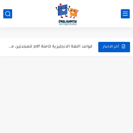
الفرق بين have و has بشرح مبسط مع أمثلة عملية
modal verbs بالانجليزي: قواعد الاستخدام مع أمثلة
شرح verb to be بالتفصيل مع أمثلة عملية للمبتدئين
قواعد اللغة الانجليزية كاملة pdf للمبتدئين مجاناً
أخر الاخبار
أزمنة اللغة الانجليزية: شرح مبسط للمبتدئين 2026
قواعد اللغة الانجليزية: دليل المبتدئين بالعربي
20 ورقة تلخيص مذهل لكل قواعد اللغة الانجليزية بملف pdf
أسرار نطق الحروف الإنجليزية المركبة (PH, SH, TH): دليلك...
أفضل 6 مصادر فيديو لتعليم اللغة الإنجليزية للأطفال
التحدث بالإنجليزية: جمل إنجليزية للمحادثة