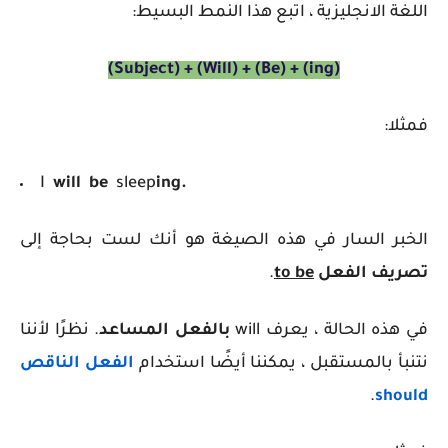
اللغة الانجليزية
، اتبع هذا النمط البسيط:
(Subject)
+ (Will) + (Be) + (ing)
فمثلا:
I
will
be
sleep
ing.
الخبر السار في هذه الصيغة هو أنك لست بحاجة إلى
تصريف الفعل
to be
.
في هذه الحالة ، يعرف will
بالفعل المساعد
. نظرًا لأننا
نتنبأ بالمستقبل ، يمكننا أيضًا استخدام
الفعل الناقص
.
should