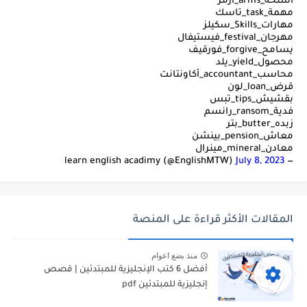
أسلحة_arms_آرمز
مهمة_task_تاسك
مهارات_Skills_سكيلز
مهرجان_festival_فيستيفال
يسامح_forgive_فورقيف
محصول_yield_يلد
محاسب_accountant_أكاونتانت
قرض_loan_لون
بقشيش_tips_تبس
فدية_ransom_رانسم
زبده_butter_بتر
معاش_pension_بينشن
معادن_mineral_مينرال
July 8, 2023
— learn english acadimy (@EnglishMTW)
المقالات الأكثر قراءة على المنصة
منذ بضع اعوام
أفضل 6 كتب الإنجليزية للمبتدئين | قصص
إنجليزية للمبتدئين pdf