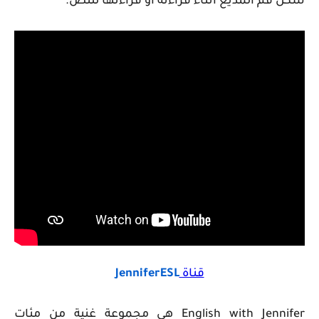
شكل فم المذيع أثناء قراءته أو قراءتها للنص.
قناة
JenniferESL
English with Jennifer هي مجموعة غنية من مئات