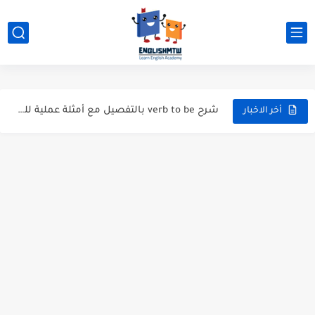
الفرق بين have و has بشرح مبسط مع أمثلة عملية
modal verbs بالانجليزي: قواعد الاستخدام مع أمثلة
شرح verb to be بالتفصيل مع أمثلة عملية للمبتدئين
قواعد اللغة الانجليزية كاملة pdf للمبتدئين مجاناً
أخر الاخبار
أزمنة اللغة الانجليزية: شرح مبسط للمبتدئين 2026
قواعد اللغة الانجليزية: دليل المبتدئين بالعربي
20 ورقة تلخيص مذهل لكل قواعد اللغة الانجليزية بملف pdf
أسرار نطق الحروف الإنجليزية المركبة (PH, SH, TH): دليلك...
أفضل 6 مصادر فيديو لتعليم اللغة الإنجليزية للأطفال
التحدث بالإنجليزية: جمل إنجليزية للمحادثة