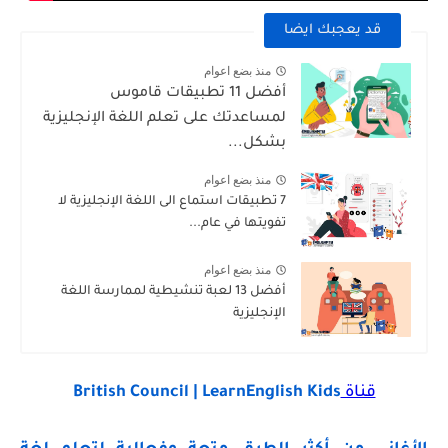
قد يعجبك ايضا
منذ بضع اعوام
أفضل 11 تطبيقات قاموس
لمساعدتك على تعلم اللغة الإنجليزية
بشكل...
منذ بضع اعوام
7 تطبيقات استماع الى اللغة الإنجليزية لا
تفويتها في عام...
منذ بضع اعوام
أفضل 13 لعبة تنشيطية لممارسة اللغة
الإنجليزية
قناة
British Council | LearnEnglish Kids