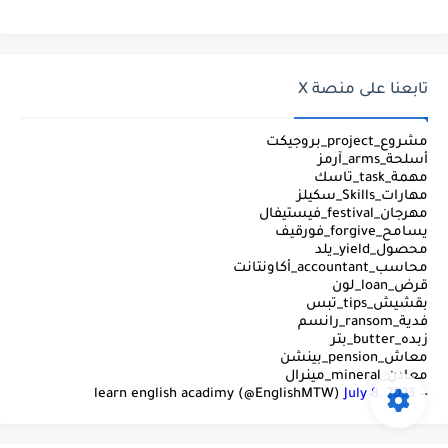
تابعنا على منصة X
مشروع_project_بروجيكت
أسلحة_arms_آرمز
مهمة_task_تاسك
مهارات_Skills_سكيلز
مهرجان_festival_فيستيفال
يسامح_forgive_فورقيف
محصول_yield_يلد
محاسب_accountant_أكاونتانت
قرض_loan_لون
بقشيش_tips_تبس
فدية_ransom_رانسم
زبده_butter_بتر
معاش_pension_بينشن
معادن_mineral_مينرال
July 8, 2023
— learn english acadimy (@EnglishMTW)