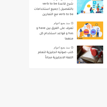
شرح قاعدة verb to be
بالتفصيل | جميع استخدامات
verb to be مع التمارين
منذ بضع اعوام
تعرف على الفرق بين have و
has و قواعد استخدام كل
منهما
منذ بضع اعوام
كتب صوتيه انجليزية لتعلم
اللغة الانجليزية مجاناً