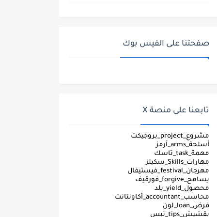
صفحتنا على الفيس بوك
تابعنا على منصة X
مشروع_project_بروجيكت
أسلحة_arms_آرمز
مهمة_task_تاسك
مهارات_Skills_سكيلز
مهرجان_festival_فيستيفال
يسامح_forgive_فورقيف
محصول_yield_يلد
محاسب_accountant_أكاونتانت
قرض_loan_لون
بقشيش_tips_تبس