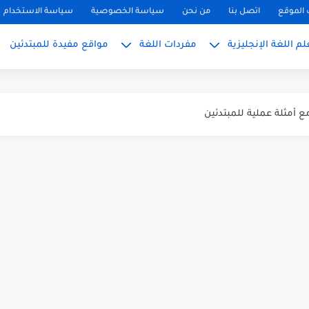
الموقع
اتصل بنا
من نحن
سياسة الخصوصية
سياسة الاستخدام
م اللغة الإنجليزية
مفردات اللغة
مواقع مفيدة للمبتدئين
ً
بسط للمبتدئين 2026
 المبتدئين بالعربي
PH, S): دليلك...
ليزية للمحادثة