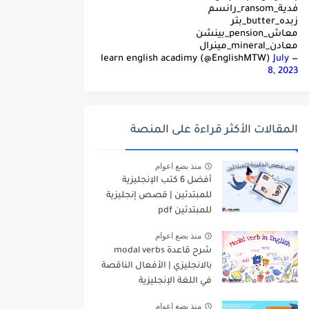
فدية_ransom_رانسم
زبده_butter_بتر
معاش_pension_بينشن
معادن_mineral_مينرال
July
— learn english acadimy (@EnglishMTW)
8, 2023
المقالات الأكثر قراءة على المنصة
منذ بضع اعوام
أفضل 6 كتب الإنجليزية
للمبتدئين | قصص إنجليزية
للمبتدئين pdf
منذ بضع اعوام
شرح قاعدة modal verbs
بالانجليزي | الأفعال الناقصة
في اللغة الإنجليزية
منذ بضع اعوام