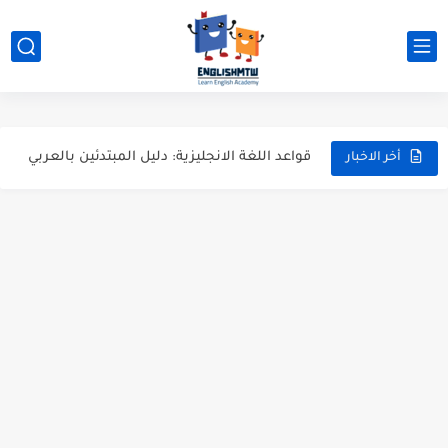
شرح verb to be بالتفصيل مع أمثلة عملية للمبتدئين
قواعد اللغة الانجليزية كاملة pdf للمبتدئين مجاناً
أزمنة اللغة الانجليزية: شرح مبسط للمبتدئين 2026
قواعد اللغة الانجليزية: دليل المبتدئين بالعربي
أخر الاخبار
20 ورقة تلخيص مذهل لكل قواعد اللغة الانجليزية بملف pdf
أسرار نطق الحروف الإنجليزية المركبة (PH, SH, TH): دليلك...
أفضل 6 مصادر فيديو لتعليم اللغة الإنجليزية للأطفال
التحدث بالإنجليزية: جمل إنجليزية للمحادثة
المطويات المدرسية طريقك لتعلم الإنجليزية