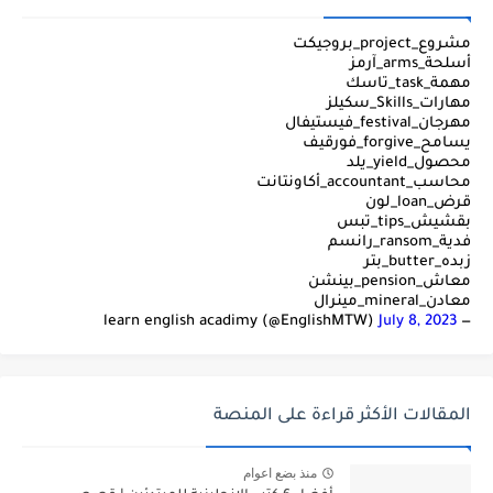
مشروع_project_بروجيكت
أسلحة_arms_آرمز
مهمة_task_تاسك
مهارات_Skills_سكيلز
مهرجان_festival_فيستيفال
يسامح_forgive_فورقيف
محصول_yield_يلد
محاسب_accountant_أكاونتانت
قرض_loan_لون
بقشيش_tips_تبس
فدية_ransom_رانسم
زبده_butter_بتر
معاش_pension_بينشن
معادن_mineral_مينرال
July 8, 2023
— learn english acadimy (@EnglishMTW)
المقالات الأكثر قراءة على المنصة
منذ بضع اعوام