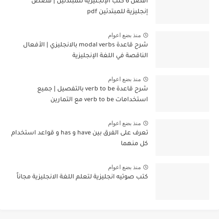
أفضل 6 كتب الإنجليزية للمبتدئين | قصص
إنجليزية للمبتدئين pdf
منذ بضع اعوام
شرح قاعدة modal verbs بالانجليزي | الأفعال
الناقصة في اللغة الإنجليزية
منذ بضع اعوام
شرح قاعدة verb to be بالتفصيل | جميع
استخدامات verb to be مع التمارين
منذ بضع اعوام
تعرف على الفرق بين have و has و قواعد استخدام
كل منهما
منذ بضع اعوام
كتب صوتيه انجليزية لتعلم اللغة الانجليزية مجاناً