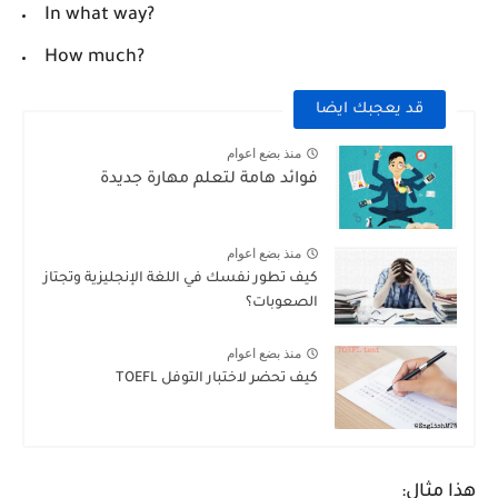
In what way?
How much?
قد يعجبك ايضا
منذ بضع اعوام
فوائد هامة لتعلم مهارة جديدة
منذ بضع اعوام
كيف تطور نفسك في اللغة الإنجليزية وتجتاز
الصعوبات؟
منذ بضع اعوام
كيف تحضر لاختبار التوفل TOEFL
هذا مثال: