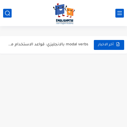
أهم مفردات اللغة الانجليزية للمبتدئين في الحياة اليومية
الفرق بين have و has بشرح مبسط مع أمثلة عملية
modal verbs بالانجليزي: قواعد الاستخدام مع أمثلة
شرح verb to be بالتفصيل مع أمثلة عملية للمبتدئين
أخر الاخبار
قواعد اللغة الانجليزية كاملة pdf للمبتدئين مجاناً
أزمنة اللغة الانجليزية: شرح مبسط للمبتدئين 2026
قواعد اللغة الانجليزية: دليل المبتدئين بالعربي
20 ورقة تلخيص مذهل لكل قواعد اللغة الانجليزية بملف pdf
أسرار نطق الحروف الإنجليزية المركبة (PH, SH, TH): دليلك...
أفضل 6 مصادر فيديو لتعليم اللغة الإنجليزية للأطفال