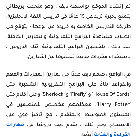
تم إنشاء الموقع بواسطة ديف ، وهو متحدث بريطاني
يتمتع بخبرة تزيد عن 15 عامًا في تدريس اللغة الإنجليزية.
طريقة التدريس الخاصة به فريدة من نوعها - يتوقع من
الطلاب مشاهدة البرامج التلفزيونية والتمارين الكاملة.
بعد ذلك ، يلخصون البرامج التلفزيونية أثناء الدروس ،
باستخدام مفردات جديدة تعلموها من التمارين.
في الواقع ، صمم ديف عددًا من تمارين المفردات والفهم
والقواعد بناءً على البرامج التلفزيونية الشهيرة مثل
'House Of Cards' و 'Firefly' و 'Sherlock' وحتى أفلام مثل
'Harry Potter'. معظمهم مخصص للمتعلمين في
المستوى المتوسط ​​والمتقدم ، مع تركيز قوي على
الاستماع. ومع ذلك ، يقدم ديف دروسًا في
مهارات
القراءة والكتابة
أيضًا.