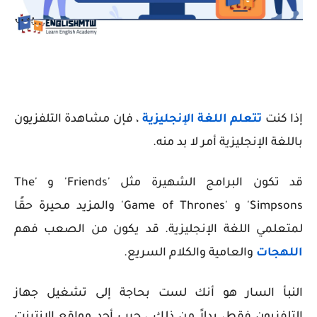
إذا كنت
تتعلم اللغة الإنجليزية
، فإن مشاهدة التلفزيون
باللغة الإنجليزية أمر لا بد منه.
قد تكون البرامج الشهيرة مثل 'Friends' و 'The
Simpsons' و 'Game of Thrones' والمزيد محيرة حقًا
لمتعلمي اللغة الإنجليزية. قد يكون من الصعب فهم
اللهجات
والعامية والكلام السريع.
النبأ السار هو أنك لست بحاجة إلى تشغيل جهاز
التلفزيون فقط، بدلاً من ذلك ، جرب أحد مواقع الانترنت