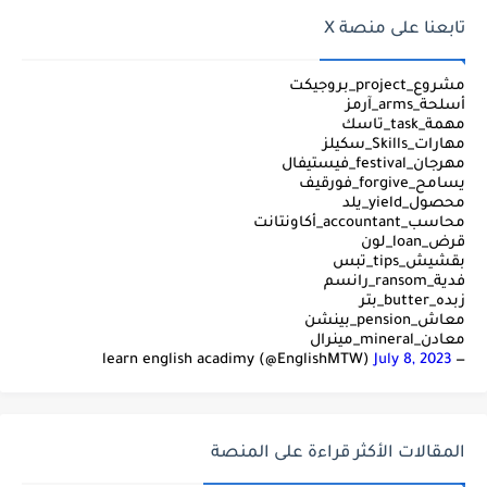
تابعنا على منصة X
مشروع_project_بروجيكت
أسلحة_arms_آرمز
مهمة_task_تاسك
مهارات_Skills_سكيلز
مهرجان_festival_فيستيفال
يسامح_forgive_فورقيف
محصول_yield_يلد
محاسب_accountant_أكاونتانت
قرض_loan_لون
بقشيش_tips_تبس
فدية_ransom_رانسم
زبده_butter_بتر
معاش_pension_بينشن
معادن_mineral_مينرال
July 8, 2023
— learn english acadimy (@EnglishMTW)
المقالات الأكثر قراءة على المنصة