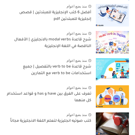
منذ بضع اعوام
أفضل 6 كتب الإنجليزية للمبتدئين | قصص
إنجليزية للمبتدئين pdf
منذ بضع اعوام
شرح قاعدة modal verbs بالانجليزي | الأفعال
الناقصة في اللغة الإنجليزية
منذ بضع اعوام
شرح قاعدة verb to be بالتفصيل | جميع
استخدامات verb to be مع التمارين
منذ بضع اعوام
تعرف على الفرق بين have و has و قواعد استخدام
كل منهما
منذ بضع اعوام
كتب صوتيه انجليزية لتعلم اللغة الانجليزية مجاناً