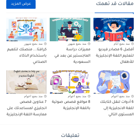
مقالات قد تهمك
عرض المزيد
منذ بضع ايام
منذ بضع شهور
منذ بضع شهور
أفضل 6 مصادر فيديو
مميزات دراسة
كرافتا... منصتك لتلعیم
لتعليم اللغة الإنجليزية
الماجستير عن بعد في
باستخدام الذكاء
للأطفال
السعودية
الصناعي
منذ بضع اعوام
منذ بضع اعوام
منذ بضع اعوام
6 أدوات لنقل كتابتك
8 مواقع قصص صوتية
7 عناوين قصص
للغة الانجليزية إلى
باللغة الإنجليزية
انجليزي لمساعدتك على
المستوى التالي
ممارسة اللغة الإنجليزية
تعليقات