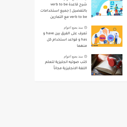
شرح قاعدة verb to be
بالتفصيل | جميع استخدامات
verb to be مع التمارين
منذ بضع اعوام
تعرف على الفرق بين have و
has و قواعد استخدام كل
منهما
منذ بضع اعوام
كتب صوتيه انجليزية لتعلم
اللغة الانجليزية مجاناً