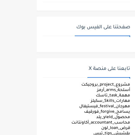
صفحتنا على الفيس بوك
تابعنا على منصة X
مشروع_project_بروجيكت
أسلحة_arms_آرمز
مهمة_task_تاسك
مهارات_Skills_سكيلز
مهرجان_festival_فيستيفال
يسامح_forgive_فورقيف
محصول_yield_يلد
محاسب_accountant_أكاونتانت
قرض_loan_لون
بقشيش_tips_تبس