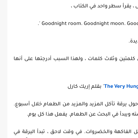
ل ، يقرأ سطر واحد في الكتاب ،
يدة.
تين وثلاث كلمات ، ولهذا السبب أدرجتها على أنها
The Very Hung
' بقلم إريك كارل
ور قصة 'The Very Hungry Caterpillar' حول يرقة تأكل المزيد والمزيد من الطعام خلال أسبوع.
ضته ويبدأ في البحث عن الطعام. يفعل هذا كل يوم.
مثل الفاكهة والخضروات. في وقت لاحق ، تبدأ اليرقة في