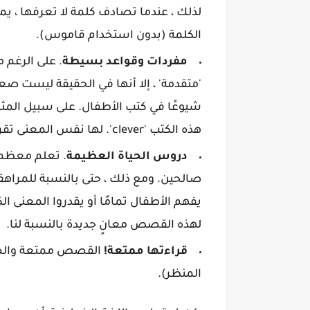
لذلك ، عندما تصادف كلمة لا تعرفها ، 
الكلمة (بدون استخدام قاموس).
مفردات وقواعد بسيطة
. على الرغم 
'متقدمة' ، إلا أنها في الحقيقة ليست صع
هذه الكتب 'clever'. لها نفس المعنى تقريبًا ، لكنها كلمة ذات مستوى أعلى من المفردات.
دروس الحياة العظيمة
. تعلم معظم 
صالحين. ومع ذلك ، حتى بالنسبة للمراهقي
يفهم الأطفال تمامًا أو يقدروا المعنى ا
لهذه القصص معانٍ جديدة بالنسبة لنا.
قراءتها ممتعة!
القصص ممتعة والصور
المنظر).