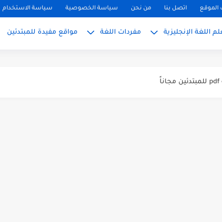
الموقع
اتصل بنا
من نحن
سياسة الخصوصية
سياسة الاستخدام
م اللغة الإنجليزية
مفردات اللغة
مواقع مفيدة للمبتدئين
ً
بسط للمبتدئين 2026
 المبتدئين بالعربي
PH, S): دليلك...
ليزية للمحادثة