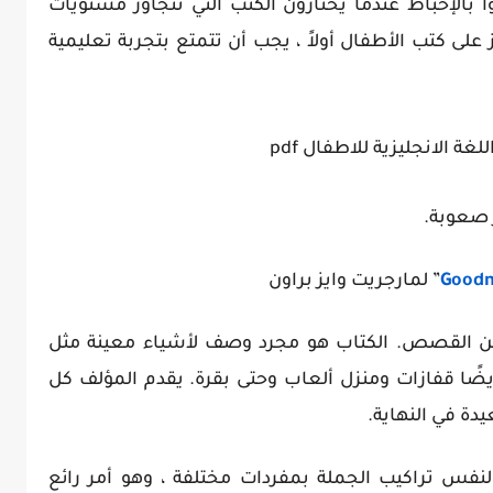
ا بالإحباط عندما يختارون الكتب التي تتجاوز مستويات
ز على كتب الأطفال أولاً ، يجب أن تتمتع بتجربة تعليمية
ر صعوبة.
Goodn
” لمارجريت وايز براون
Goodnig' على الكثير من القصص. الكتاب هو مجرد وصف لأشياء معينة مثل
ضًا قفازات ومنزل ألعاب وحتى بقرة. يقدم المؤلف كل
دة في النهاية.
ة Goodnight Moon التكرار لنفس تراكيب الجملة بمفردات مختلفة ، وهو أمر رائع