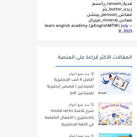
فدية_ransom_رانسم
زبده_butter_بتر
معاش_pension_بينشن
معادن_mineral_مينرال
July
— learn english acadimy (@EnglishMTW)
8, 2023
المقالات الأكثر قراءة على المنصة
منذ بضع اعوام
أفضل 6 كتب الإنجليزية
للمبتدئين | قصص إنجليزية
للمبتدئين pdf
منذ بضع اعوام
شرح قاعدة modal verbs
بالانجليزي | الأفعال الناقصة
في اللغة الإنجليزية
منذ بضع اعوام