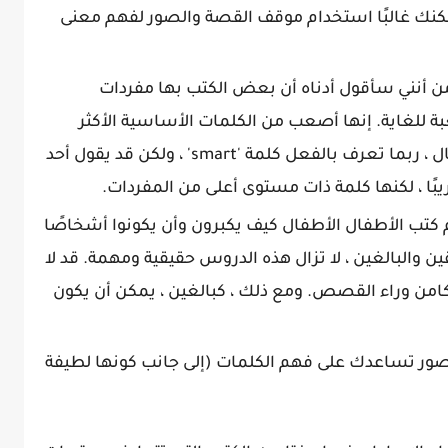
يمكنك غالبًا استخدام موقف القصة والصور لفهم معنى
من أنني سأقول أدناه أن بعض الكتب بها مفردات
بة للغاية. إنها أصعب من الكلمات الأساسية الأكثر
شيوعًا في كتب الأطفال. على سبيل المثال ، ربما تعرف بالفعل كلمة 'smart' ، ولكن قد يقول أحد
كتب الأطفال الأطفال كيف يكبرون وأن يكونوا أشخاصًا
ن والبالغين ، لا تزال هذه الدروس حقيقية ومهمة. قد لا
لكامن وراء القصص. ومع ذلك ، كبالغين ، يمكن أن يكون
 تساعدك على فهم الكلمات (إلى جانب كونها لطيفة