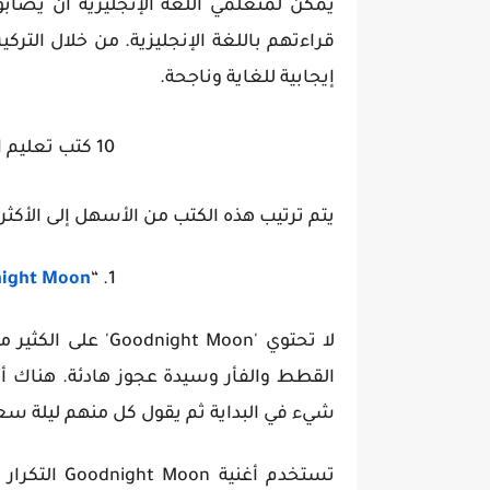
يمكن لمتعلمي اللغة الإنجليزية أن يصابو
قراءتهم باللغة الإنجليزية. من خلال التركي
إيجابية للغاية وناجحة.
10 كتب تعليم اللغة الانجليزية للاطفال pdf
يتم ترتيب هذه الكتب من الأسهل إلى الأكث
ight Moon
1. “
لا تحتوي 'ht Moon
القطط والفأر وسيدة عجوز هادئة. هناك أي
شيء في البداية ثم يقول كل منهم ليلة سعي
تستخدم أغني