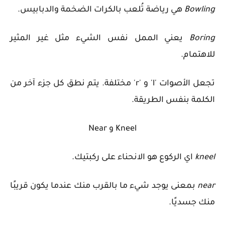
Bowling
هي رياضة تُلعب بالكرات الضخمة والدبابيس.
Boring
يعني الممل نفس الشيء مثل غير المثير
للاهتمام.
تجعل الأصوات 'l' و 'r' مختلفة. يتم نطق كل جزء آخر من
الكلمة بنفس الطريقة.
Kneel و Near
kneel
اي
الركوع هو الانحناء على ركبتيك.
near
بمعنى
يوجد شيء ما بالقرب منك عندما يكون قريبًا
منك جسديًا.