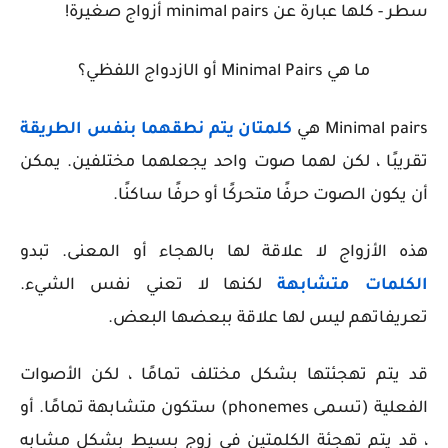
سطر - كلها عبارة عن
minimal pairs
أزواج صغيرة!
ما هي Minimal Pairs أو ال
ازدواج اللفظي؟
Minimal pairs
هي
كلمتان يتم نطقهما بنفس الطريقة
تقريبًا ، لكن لهما صوت واحد يجعلهما مختلفين. يمكن
أن يكون الصوت حرفًا متحركًا أو حرفًا ساكنًا.
هذه الأزواج لا علاقة لها بالهجاء أو المعنى. تبدو
الكلمات متشابهة
لكنها لا تعني نفس الشيء.
تعريفاتهم ليس لها علاقة ببعضها البعض.
قد يتم تهجئتها بشكل مختلف تمامًا ، لكن الأصوات
الفعلية (تسمى phonemes) ستكون متشابهة تمامًا. أو
، قد يتم تهجئة الكلمتين في زوج بسيط بشكل مشابه