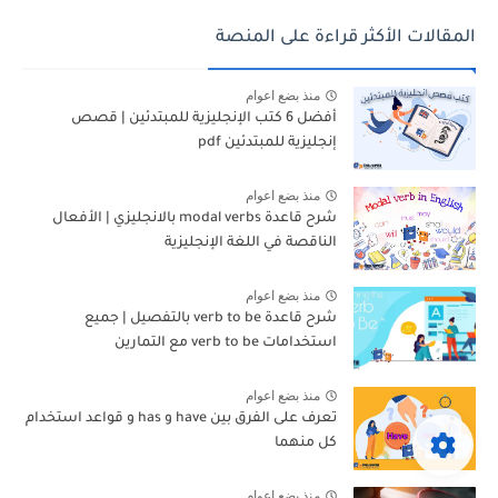
المقالات الأكثر قراءة على المنصة
منذ بضع اعوام
أفضل 6 كتب الإنجليزية للمبتدئين | قصص
إنجليزية للمبتدئين pdf
منذ بضع اعوام
شرح قاعدة modal verbs بالانجليزي | الأفعال
الناقصة في اللغة الإنجليزية
منذ بضع اعوام
شرح قاعدة verb to be بالتفصيل | جميع
استخدامات verb to be مع التمارين
منذ بضع اعوام
تعرف على الفرق بين have و has و قواعد استخدام
كل منهما
منذ بضع اعوام