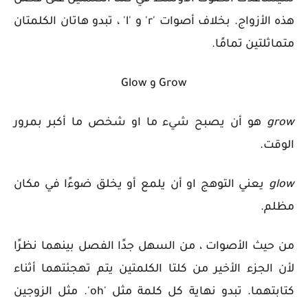
هذه الأزواج. بخلاف أصوات 'r' و 'l' ، تبدو هاتان الكلمتان
متماثلتين تمامًا.
Grow
و
Glow
grow
هو أن يصبح شيء ما او شخص ما أكبر بمرور
الوقت.
glow
يعني التوهج او أن يلمع أو يخلق ضوءًا في مكان
مظلم.
من حيث الأصوات ، من السهل جدًا الفصل بينهما نظرًا
لأن الجزء الأخير من كلتا الكلمتين يتم تهجئتهما أثناء
كتابتهما. تبدو نهاية كل كلمة مثل 'oh'. مثل الزوجين