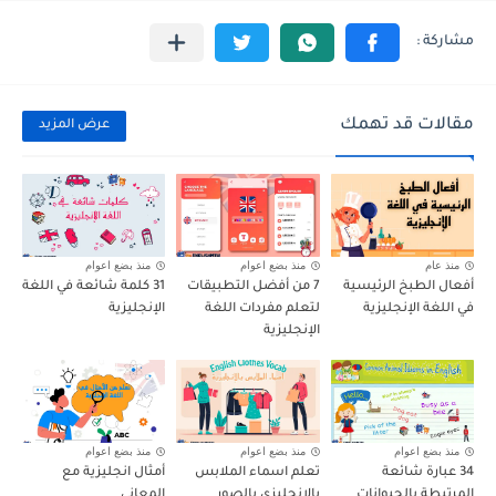
مقالات قد تهمك
عرض المزيد
منذ عام
منذ بضع اعوام
منذ بضع اعوام
أفعال الطبخ الرئيسية
7 من أفضل التطبيقات
31 كلمة شائعة في اللغة
في اللغة الإنجليزية
لتعلم مفردات اللغة
الإنجليزية
الإنجليزية
منذ بضع اعوام
منذ بضع اعوام
منذ بضع اعوام
34 عبارة شائعة
تعلم اسماء الملابس
أمثال انجليزية مع
المرتبطة بالحيوانات
بالانجليزي بالصور
المعاني