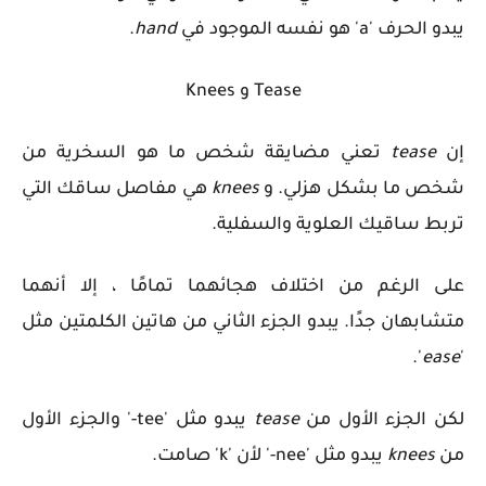
يبدو الحرف 'a' هو نفسه الموجود في
hand
.
Tease و Knees
إن
tease
تعني
مضايقة شخص ما هو السخرية من
شخص ما بشكل هزلي. و
knees
هي مفاصل ساقك التي
تربط ساقيك العلوية والسفلية.
على الرغم من اختلاف هجائهما تمامًا ، إلا أنهما
متشابهان جدًا. يبدو الجزء الثاني من هاتين الكلمتين مثل
'.
ease
'
لكن الجزء الأول من
tease
يبدو مثل 'tee-' والجزء الأول
من
knees
يبدو مثل 'nee-' لأن 'k' صامت.