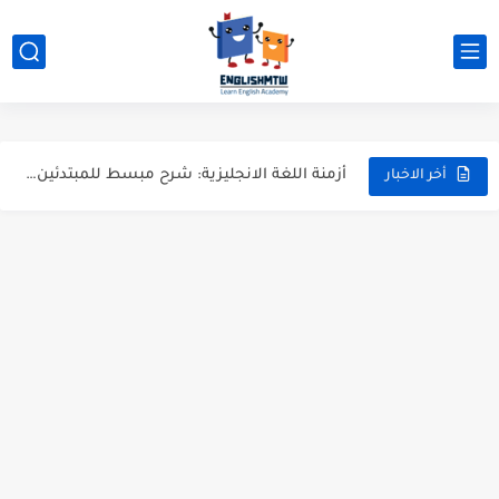
modal verbs بالانجليزي: قواعد الاستخدام مع أمثلة
شرح verb to be بالتفصيل مع أمثلة عملية للمبتدئين
قواعد اللغة الانجليزية كاملة pdf للمبتدئين مجاناً
أزمنة اللغة الانجليزية: شرح مبسط للمبتدئين 2026
أخر الاخبار
قواعد اللغة الانجليزية: دليل المبتدئين بالعربي
20 ورقة تلخيص مذهل لكل قواعد اللغة الانجليزية بملف pdf
أسرار نطق الحروف الإنجليزية المركبة (PH, SH, TH): دليلك...
أفضل 6 مصادر فيديو لتعليم اللغة الإنجليزية للأطفال
التحدث بالإنجليزية: جمل إنجليزية للمحادثة
المطويات المدرسية طريقك لتعلم الإنجليزية