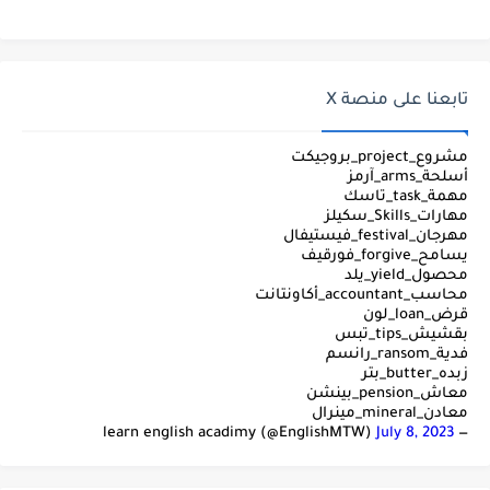
تابعنا على منصة X
مشروع_project_بروجيكت
أسلحة_arms_آرمز
مهمة_task_تاسك
مهارات_Skills_سكيلز
مهرجان_festival_فيستيفال
يسامح_forgive_فورقيف
محصول_yield_يلد
محاسب_accountant_أكاونتانت
قرض_loan_لون
بقشيش_tips_تبس
فدية_ransom_رانسم
زبده_butter_بتر
معاش_pension_بينشن
معادن_mineral_مينرال
July 8, 2023
— learn english acadimy (@EnglishMTW)