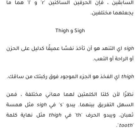
السابقين ، فإن الحرفين الساكنين 'r' و 'l' هما ما
يجعلهما مختلفين.
Sigh و Thigh
sigh
اي
التنهد هو أن تأخذ نفسًا عميقًا كدليل على الحزن
أو الراحة أو التعب.
thigh
اي
الفخذ هو الجزء الموجود فوق ركبتك من ساقك.
نظرًا لأن كلتا الكلمتين لهما معاني مختلفة ، فمن
السهل التفريق بينهما. يبدو 's' في
sigh
مثل همسة
ثعبان. ويبدو الحرف 'th' في
thigh
مثل نهاية كلمة
'.
tooth
'