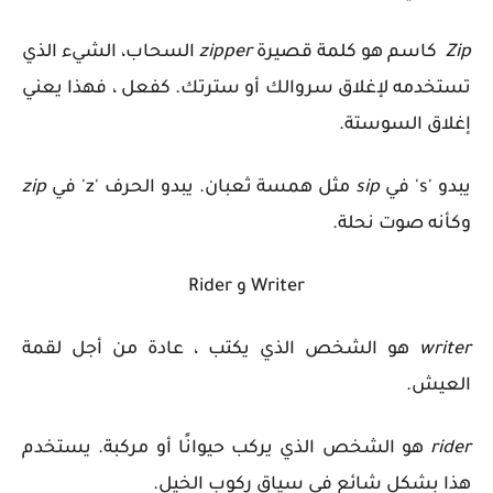
Zip
كاسم هو كلمة قصيرة
zipper
ا
لسحاب
، الشيء الذي
تستخدمه لإغلاق سروالك أو سترتك. كفعل ، فهذا يعني
إغلاق السوستة.
يبدو 's' في
sip
مثل همسة ثعبان. يبدو الحرف 'z' في
zip
وكأنه صوت نحلة.
Writer و Rider
writer
هو الشخص الذي يكتب ، عادة من أجل لقمة
العيش.
rider
هو الشخص الذي يركب حيوانًا أو مركبة. يستخدم
هذا بشكل شائع في سياق ركوب الخيل.