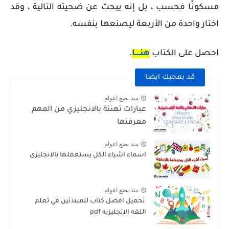
مسكونًا فحسب ، بل إنه يبحث عن ضحيته التالية ، وقد
اختار واحدة من الأربعة ليصنعها بنفسه.
احصل على الكتاب
هنـــــا
.
قد يعجبك ايضا
منذ بضع اعوام
عبارات تهنئة بالانجليزي من المهم
معرفتها
منذ بضع اعوام
اسماء اشياء الكل يستعملها بالانجليزى
منذ بضع اعوام
تحميل افضل كتاب للمبتدئين في تعلم
اللغه الانجليزيه pdf