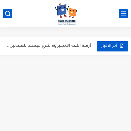
modal verbs بالانجليزي: قواعد الاستخدام مع أمثلة
شرح verb to be بالتفصيل مع أمثلة عملية للمبتدئين
قواعد اللغة الانجليزية كاملة pdf للمبتدئين مجاناً
أزمنة اللغة الانجليزية: شرح مبسط للمبتدئين 2026
أخر الاخبار
قواعد اللغة الانجليزية: دليل المبتدئين بالعربي
20 ورقة تلخيص مذهل لكل قواعد اللغة الانجليزية بملف pdf
أسرار نطق الحروف الإنجليزية المركبة (PH, SH, TH): دليلك...
أفضل 6 مصادر فيديو لتعليم اللغة الإنجليزية للأطفال
التحدث بالإنجليزية: جمل إنجليزية للمحادثة
المطويات المدرسية طريقك لتعلم الإنجليزية