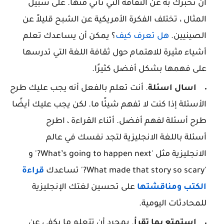
أن تخبرك به عن الثقافة التي تأتي منها. على سبيل
المثال ، تختلف الفكرة الأمريكية عن الشبح قليلاً عن
الصينيين.
هل تعرف كيف
؟ يمكن أن يساعدك تعلم
أشياء مثيرة للاهتمام حول ثقافة اللغة التي تدرسها
على فهمها بشكل أفضل كثيرًا.
اسال اسئلة
. أنت تعلم بالفعل أنه يجب عليك طرح
الأسئلة إذا كنت لا تفهم شيئًا ما. لكن يجب عليك أيضًا
طرح أسئلة لفهم أفضل. أثناء القراءة ، اطرح
أسئلة باللغة الانجليزية لتجد نفسك في عالم
الانجليزية مثل 'What’s going to happen next?' و
'What made that story so scary?' تساعدك
قراءة
الكتب ومناقشتها
على تحسين لغتك الإنجليزية
للمحادثات اليومية.
استمتع بما تقرأ
. بمجرد أن تتعلم ما يكفي عن