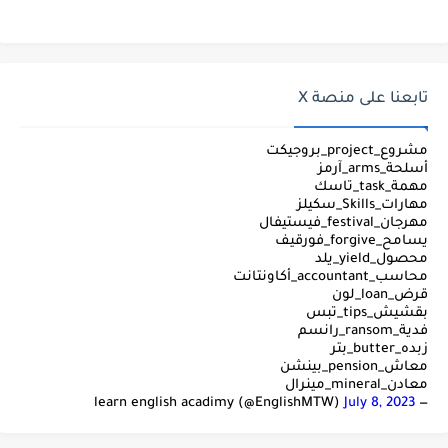
تابعنا على منصة X
مشروع_project_بروجيكت
أسلحة_arms_آرمز
مهمة_task_تاسك
مهارات_Skills_سكيلز
مهرجان_festival_فيستيفال
يسامح_forgive_فورقيف
محصول_yield_يلد
محاسب_accountant_أكاونتانت
قرض_loan_لون
بقشيش_tips_تبس
فدية_ransom_رانسم
زبده_butter_بتر
معاش_pension_بينشن
معادن_mineral_مينرال
July 8, 2023
— learn english acadimy (@EnglishMTW)