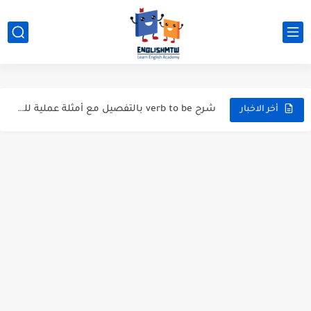
الفرق بين have و has بشرح مبسط مع أمثلة عملية
modal verbs بالانجليزي: قواعد الاستخدام مع أمثلة
شرح verb to be بالتفصيل مع أمثلة عملية للمبتدئين
أخر الاخبار
قواعد اللغة الانجليزية كاملة pdf للمبتدئين مجاناً
أزمنة اللغة الانجليزية: شرح مبسط للمبتدئين 2026
قواعد اللغة الانجليزية: دليل المبتدئين بالعربي
20 ورقة تلخيص مذهل لكل قواعد اللغة الانجليزية بملف pdf
أسرار نطق الحروف الإنجليزية المركبة (PH, SH, TH): دليلك...
أفضل 6 مصادر فيديو لتعليم اللغة الإنجليزية للأطفال
التحدث بالإنجليزية: جمل إنجليزية للمحادثة