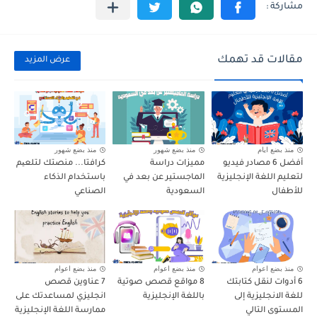
مقالات قد تهمك
عرض المزيد
منذ بضع ايام
منذ بضع شهور
منذ بضع شهور
أفضل 6 مصادر فيديو
مميزات دراسة
كرافتا... منصتك لتلعیم
لتعليم اللغة الإنجليزية
الماجستير عن بعد في
باستخدام الذكاء
للأطفال
السعودية
الصناعي
منذ بضع اعوام
منذ بضع اعوام
منذ بضع اعوام
6 أدوات لنقل كتابتك
8 مواقع قصص صوتية
7 عناوين قصص
للغة الانجليزية إلى
باللغة الإنجليزية
انجليزي لمساعدتك على
المستوى التالي
ممارسة اللغة الإنجليزية