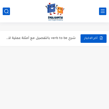
modal verbs بالانجليزي: قواعد الاستخدام مع أمثلة
modal verbs بالانجليزي: قواعد الاستخدام مع أمثلة
شرح verb to be بالتفصيل مع أمثلة عملية للمبتدئين
أخر الاخبار
قواعد اللغة الانجليزية كاملة pdf للمبتدئين مجاناً
أزمنة اللغة الانجليزية: شرح مبسط للمبتدئين 2026
قواعد اللغة الانجليزية: دليل المبتدئين بالعربي
20 ورقة تلخيص مذهل لكل قواعد اللغة الانجليزية بملف pdf
أسرار نطق الحروف الإنجليزية المركبة (PH, SH, TH): دليلك...
أفضل 6 مصادر فيديو لتعليم اللغة الإنجليزية للأطفال
التحدث بالإنجليزية: جمل إنجليزية للمحادثة