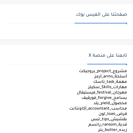
صفحتنا على الفيس بوك
تابعنا على منصة X
مشروع_project_بروجيكت
أسلحة_arms_آرمز
مهمة_task_تاسك
مهارات_Skills_سكيلز
مهرجان_festival_فيستيفال
يسامح_forgive_فورقيف
محصول_yield_يلد
محاسب_accountant_أكاونتانت
قرض_loan_لون
بقشيش_tips_تبس
فدية_ransom_رانسم
زبده_butter_بتر