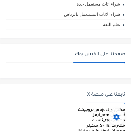
شراء اثاث مستعمل جدة
شراء الاثاث المستعمل بالرياض
تعلم اللغة
صفحتنا على الفيس بوك
تابعنا على منصة X
مشروع_project_بروجيكت
أسلحة_arms_آرمز
مهمة_task_تاسك
مهارات_Skills_سكيلز