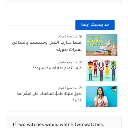
قد يعجبك ايضا
منذ بضع اعوام
هكذا تحارب الملل وتستمتع بالمذاكرة
لفترات طويلة
منذ بضع اعوام
كيف تتعلم لغة أجنبية بسرعة؟
منذ بضع اعوام
طرق مثبتة علميًّا تساعدك على تعلُّم لغة
جديدة
If two witches would watch two watches,