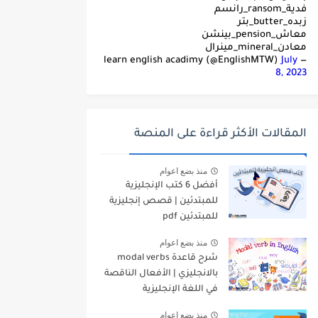
فدية_ransom_رانسم
زبده_butter_بتر
معاش_pension_بينشن
معادن_mineral_مينرال
July
— learn english acadimy (@EnglishMTW)
8, 2023
المقالات الأكثر قراءة على المنصة
منذ بضع اعوام
أفضل 6 كتب الإنجليزية
للمبتدئين | قصص إنجليزية
للمبتدئين pdf
منذ بضع اعوام
شرح قاعدة modal verbs
بالانجليزي | الأفعال الناقصة
في اللغة الإنجليزية
منذ بضع اعوام