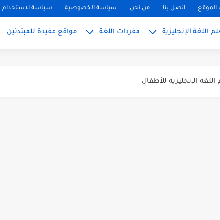
بسط للمبتدئين 2026
الموقع
اتصل بنا
من نحن
سياسة الخصوصية
سياسة الاستخدام
 المبتدئين بالعربي
م اللغة الإنجليزية
مفردات اللغة
مواقع مفيدة للمبتدئين
PH, S): دليلك...
ليزية للمحادثة