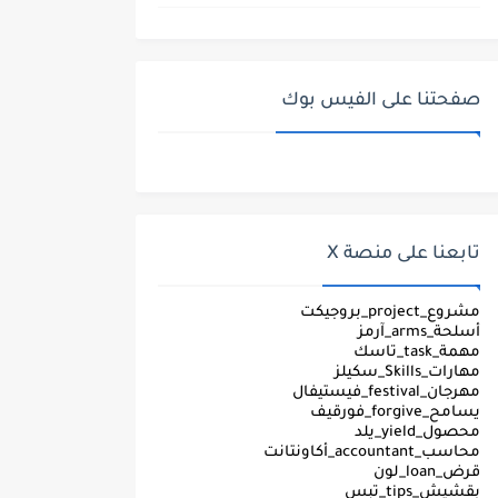
صفحتنا على الفيس بوك
تابعنا على منصة X
مشروع_project_بروجيكت
أسلحة_arms_آرمز
مهمة_task_تاسك
مهارات_Skills_سكيلز
مهرجان_festival_فيستيفال
يسامح_forgive_فورقيف
محصول_yield_يلد
محاسب_accountant_أكاونتانت
قرض_loan_لون
بقشيش_tips_تبس