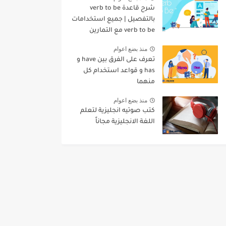
شرح قاعدة verb to be
بالتفصيل | جميع استخدامات
verb to be مع التمارين
منذ بضع اعوام
تعرف على الفرق بين have و
has و قواعد استخدام كل
منهما
منذ بضع اعوام
كتب صوتيه انجليزية لتعلم
اللغة الانجليزية مجاناً