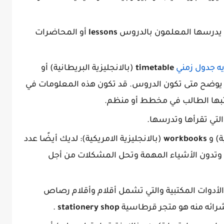
تي يدرسها المعلمون بالدروس
lessons
أو المحاضرات
يه جدول زمني
timetable
(بالانجليزية البريطانية) أو
ة) يوضح متى تكون الدروس. قد تكون هذه المعلومات في
بها الطالب في مخطط أو منظم.
لتي تقرأها وتدرسها.
ة) و
workbooks
(بالانجليزية الامريكية): لديك أيضًا عدد
 وتدون الأشياء المهمة وتحل المشكلات من أجل
أدوات المكتبية والتي تشمل أقلام وأقلام رصاص
شرائه منه هو متجر قرطاسية
stationery shop
.