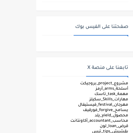
صفحتنا على الفيس بوك
تابعنا على منصة X
مشروع_project_بروجيكت
أسلحة_arms_آرمز
مهمة_task_تاسك
مهارات_Skills_سكيلز
مهرجان_festival_فيستيفال
يسامح_forgive_فورقيف
محصول_yield_يلد
محاسب_accountant_أكاونتانت
قرض_loan_لون
بقشيش_tips_تبس