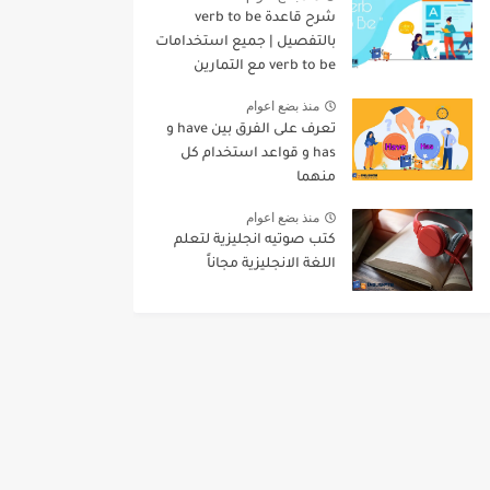
شرح قاعدة verb to be
بالتفصيل | جميع استخدامات
verb to be مع التمارين
منذ بضع اعوام
تعرف على الفرق بين have و
has و قواعد استخدام كل
منهما
منذ بضع اعوام
كتب صوتيه انجليزية لتعلم
اللغة الانجليزية مجاناً