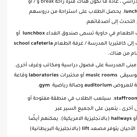
: في منتصف اليوم الدراسي ، عادة ما تكون هناك فترة راحة break و / أو
lunch
. يحصل الطلاب على استراحة من دروسهم
ء التحدث إلى أصدقائهم.
 الطعام في حاوية تسمى صندوق الغداء
lunchbox
أو
school cafeteria
م من هناك.
ي مبنى المدرسة على فصول دراسية ومكاتب وغرف أخرى.
 موسيقى
music rooms
أو مختبرات
laboratories
وقاعة
ة للعروض
auditorium
وصالة رياضية
gym
.
staffroo
. سيلعب الطلاب في منطقة مفتوحة أو
ى أخرى ، يتعين على الجميع السير عبر
أو
hallways
(بالانجليزية الامريكية). يمكنهم أيضًا
الأحيان يتوفر مصعد
lift
(بالانجليزية البريطانية)