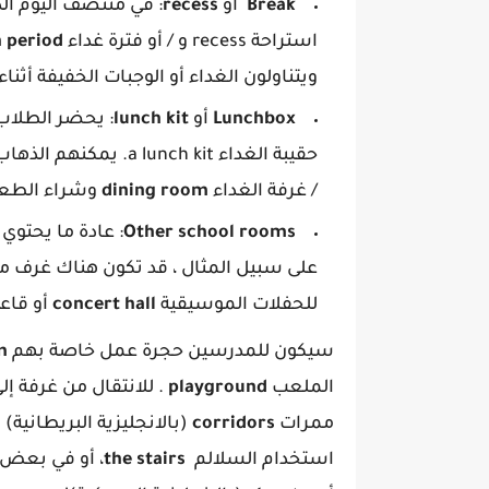
Break
أو
recess
استراحة recess و / أو فترة غداء
 period
ويتناولون الغداء أو الوجبات الخفيفة أثنا
Lunchbox
أو
lunch kit
: يحضر الطلاب
حقيبة الغداء a lunch kit. يمكنهم الذهاب إلى كافتيريا المدرسة / غرفة الطعام
/ غرفة الغداء
dining room
وشراء الطعا
Other school rooms
: عادة ما يحتو
على سبيل المثال ، قد تكون هناك غرف
للحفلات الموسيقية
concert hall
أو قاع
سيكون للمدرسين حجرة عمل خاصة بهم
m
الملعب
playground
. للانتقال من غرفة إل
ممرات
corridors
(بالانجليزية البريطانية) 
استخدام السلالم
the stairs
، أو في بعض 