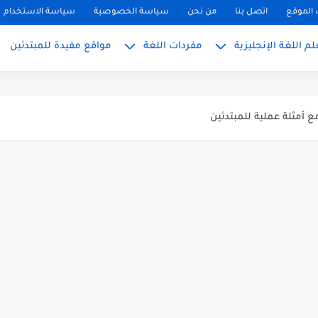
الموقع
اتصل بنا
من نحن
سياسة الخصوصية
سياسة الاستخدام
م اللغة الإنجليزية
مفردات اللغة
مواقع مفيدة للمبتدئين
ً
بسط للمبتدئين 2026
 المبتدئين بالعربي
PH, S): دليلك...
ليزية للمحادثة