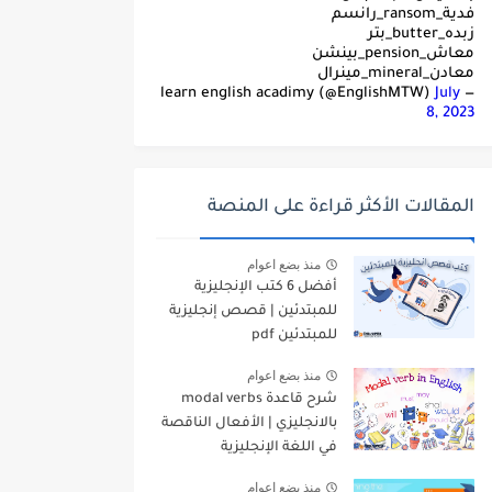
فدية_ransom_رانسم
زبده_butter_بتر
معاش_pension_بينشن
معادن_mineral_مينرال
July
— learn english acadimy (@EnglishMTW)
8, 2023
المقالات الأكثر قراءة على المنصة
منذ بضع اعوام
أفضل 6 كتب الإنجليزية
للمبتدئين | قصص إنجليزية
للمبتدئين pdf
منذ بضع اعوام
شرح قاعدة modal verbs
بالانجليزي | الأفعال الناقصة
في اللغة الإنجليزية
منذ بضع اعوام