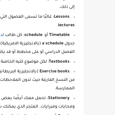
إلى ذلك.
Lessons
: غالبًا ما تسمى الفصول ال
.
lectures
Timetable
أو
schedule
: كل طالب
لد
جدول
a schedule
(بالانجليزية الامريكي
الفصل الدراسي أو على مخطط أو قد يكت
Textbooks
: لكل موضوع كتبه الخاصة ا
Exercise books
(بالانجليزية البريطاني
من النسخ الفارغة حيث تدون الملاحظات
الممارسة.
Stationery
: تحمل معك أيضًا بعض ال
ومحايات ومبرايات. المتجر الذي يمكنك 