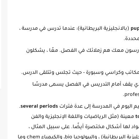
pup
(بالانجليزية البريطانية): عندما تدرس في مدرسة ،
محددة.
يدرسون معك هم زملائك في الفصل. معًا ، يشكلون
ى مكاتب وكراسي وسبورة - حيث تجلس وتتلقى الدرس.
ي يقف أمام التدريس في الفصل يسمى مدرسًا
يم اليوم في المدرسة إلى عدة فترات
several periods
.
t
معينة (مثل الرياضيات واللغة الإنجليزية والفن
واد لها أشكال مختصرة أيضًا. على سبيل المثال ،
تسمى الرياضيات math أو maths (بالانجليزية البريطانية) ، والبيولوجيا bio، والكيمياء chem وما