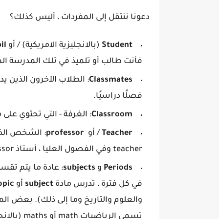
دعونا ننتقل إلى المفردات ، أليس كذلك؟
Student
(بالانجليزية الامريكية) / أو
il
فأنت طالب أو تلميذ في تلك المدرسة ال
Classmates
: الطلاب الآخرون الذين 
فصلًا دراسيًا.
Classroom
: الغرفة - التي تحتوي عل
Teacher
/ أو
professor
: الشخص الذ
teacher وفي الفصول العليا ، أستاذ professor.
Periods
و
subjects
: عادة ما يتم تقس
في كل فترة ، تدرس مادة
subject
أو
opic
والعلوم والتاريخ وما إلى ذلك). بعض الم