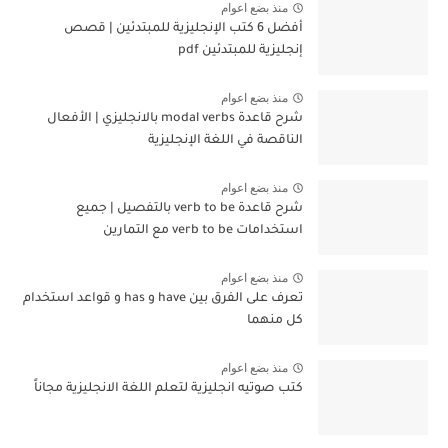
منذ بضع اعوام
أفضل 6 كتب الإنجليزية للمبتدئين | قصص
إنجليزية للمبتدئين pdf
منذ بضع اعوام
شرح قاعدة modal verbs بالانجليزي | الأفعال
الناقصة في اللغة الإنجليزية
منذ بضع اعوام
شرح قاعدة verb to be بالتفصيل | جميع
استخدامات verb to be مع التمارين
منذ بضع اعوام
تعرف على الفرق بين have و has و قواعد استخدام
كل منهما
منذ بضع اعوام
كتب صوتيه انجليزية لتعلم اللغة الانجليزية مجاناً