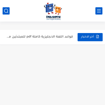
الفرق بين have و has بشرح مبسط مع أمثلة عملية
modal verbs بالانجليزي: قواعد الاستخدام مع أمثلة
شرح verb to be بالتفصيل مع أمثلة عملية للمبتدئين
قواعد اللغة الانجليزية كاملة pdf للمبتدئين مجاناً
أخر الاخبار
أزمنة اللغة الانجليزية: شرح مبسط للمبتدئين 2026
قواعد اللغة الانجليزية: دليل المبتدئين بالعربي
20 ورقة تلخيص مذهل لكل قواعد اللغة الانجليزية بملف pdf
أسرار نطق الحروف الإنجليزية المركبة (PH, SH, TH): دليلك...
أفضل 6 مصادر فيديو لتعليم اللغة الإنجليزية للأطفال
التحدث بالإنجليزية: جمل إنجليزية للمحادثة