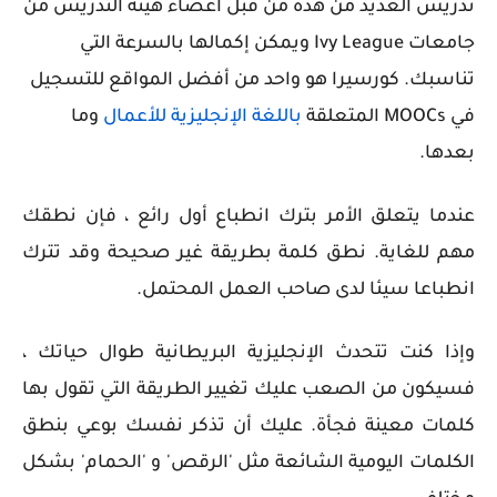
تدريس العديد من هذه من قبل أعضاء هيئة التدريس من
جامعات Ivy League ويمكن إكمالها بالسرعة التي
تناسبك. كورسيرا هو واحد من أفضل المواقع للتسجيل
في MOOCs المتعلقة
باللغة الإنجليزية للأعمال
وما
بعدها.
عندما يتعلق الأمر بترك انطباع أول رائع ، فإن نطقك
مهم للغاية. نطق كلمة بطريقة غير صحيحة وقد تترك
انطباعا سيئا لدى صاحب العمل المحتمل.
وإذا كنت تتحدث الإنجليزية البريطانية طوال حياتك ،
فسيكون من الصعب عليك تغيير الطريقة التي تقول بها
كلمات معينة فجأة. عليك أن تذكر نفسك بوعي بنطق
الكلمات اليومية الشائعة مثل 'الرقص' و 'الحمام' بشكل