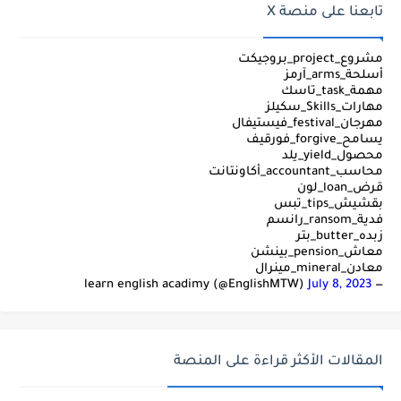
تابعنا على منصة X
مشروع_project_بروجيكت
أسلحة_arms_آرمز
مهمة_task_تاسك
مهارات_Skills_سكيلز
مهرجان_festival_فيستيفال
يسامح_forgive_فورقيف
محصول_yield_يلد
محاسب_accountant_أكاونتانت
قرض_loan_لون
بقشيش_tips_تبس
فدية_ransom_رانسم
زبده_butter_بتر
معاش_pension_بينشن
معادن_mineral_مينرال
July 8, 2023
— learn english acadimy (@EnglishMTW)
المقالات الأكثر قراءة على المنصة