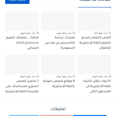
مقالات قد تهمك
عرض المزيد
منذ بضع ايام
منذ بضع شهور
منذ بضع شهور
أفضل 6 مصادر فيديو
مميزات دراسة
كرافتا... منصتك لتلعیم
لتعليم اللغة الإنجليزية
الماجستير عن بعد في
باستخدام الذكاء
للأطفال
السعودية
الصناعي
منذ بضع اعوام
منذ بضع اعوام
منذ بضع اعوام
6 أدوات لنقل كتابتك
8 مواقع قصص صوتية
7 عناوين قصص
للغة الانجليزية إلى
باللغة الإنجليزية
انجليزي لمساعدتك على
المستوى التالي
ممارسة اللغة الإنجليزية
تعليقات