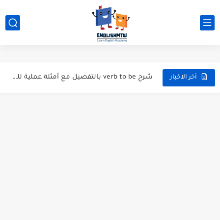
modal verbs بالانجليزي: قواعد الاستخدام مع أمثلة
modal verbs بالانجليزي: قواعد الاستخدام مع أمثلة
شرح verb to be بالتفصيل مع أمثلة عملية للمبتدئين
قواعد اللغة الانجليزية كاملة pdf للمبتدئين مجاناً
أخر الاخبار
أزمنة اللغة الانجليزية: شرح مبسط للمبتدئين 2026
قواعد اللغة الانجليزية: دليل المبتدئين بالعربي
20 ورقة تلخيص مذهل لكل قواعد اللغة الانجليزية بملف pdf
أسرار نطق الحروف الإنجليزية المركبة (PH, SH, TH): دليلك...
أفضل 6 مصادر فيديو لتعليم اللغة الإنجليزية للأطفال
التحدث بالإنجليزية: جمل إنجليزية للمحادثة