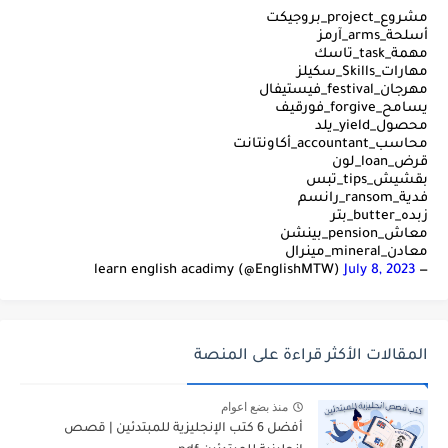
مشروع_project_بروجيكت
أسلحة_arms_آرمز
مهمة_task_تاسك
مهارات_Skills_سكيلز
مهرجان_festival_فيستيفال
يسامح_forgive_فورقيف
محصول_yield_يلد
محاسب_accountant_أكاونتانت
قرض_loan_لون
بقشيش_tips_تبس
فدية_ransom_رانسم
زبده_butter_بتر
معاش_pension_بينشن
معادن_mineral_مينرال
July 8, 2023
— learn english acadimy (@EnglishMTW)
المقالات الأكثر قراءة على المنصة
منذ بضع اعوام
أفضل 6 كتب الإنجليزية للمبتدئين | قصص