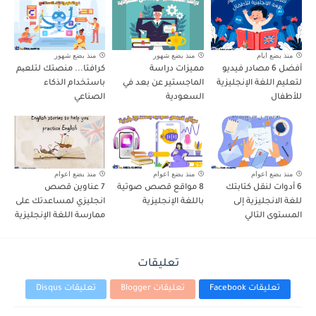
منذ بضع ايام
منذ بضع شهور
منذ بضع شهور
أفضل 6 مصادر فيديو
مميزات دراسة
كرافتا... منصتك لتلعیم
لتعليم اللغة الإنجليزية
الماجستير عن بعد في
باستخدام الذكاء
للأطفال
السعودية
الصناعي
منذ بضع اعوام
منذ بضع اعوام
منذ بضع اعوام
6 أدوات لنقل كتابتك
8 مواقع قصص صوتية
7 عناوين قصص
للغة الانجليزية إلى
باللغة الإنجليزية
انجليزي لمساعدتك على
المستوى التالي
ممارسة اللغة الإنجليزية
تعليقات
تعليقات Facebook
تعليقات Blogger
تعليقات Disqus