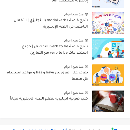
إنجليزية للمبتدئين pdf
منذ بضع اعوام
شرح قاعدة modal verbs بالانجليزي | الأفعال
الناقصة في اللغة الإنجليزية
منذ بضع اعوام
شرح قاعدة verb to be بالتفصيل | جميع
استخدامات verb to be مع التمارين
منذ بضع اعوام
تعرف على الفرق بين have و has و قواعد استخدام
كل منهما
منذ بضع اعوام
كتب صوتيه انجليزية لتعلم اللغة الانجليزية مجاناً